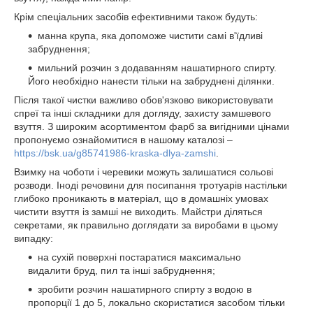
Крім спеціальних засобів ефективними також будуть:
манна крупа, яка допоможе чистити самі в'їдливі
забруднення;
мильний розчин з додаванням нашатирного спирту.
Його необхідно нанести тільки на забруднені ділянки.
Після такої чистки важливо обов'язково використовувати
спреї та інші складники для догляду, захисту замшевого
взуття. З широким асортиментом фарб за вигідними цінами
пропонуємо ознайомитися в нашому каталозі –
https://bsk.ua/g85741986-kraska-dlya-zamshi
.
Взимку на чоботи і черевики можуть залишатися сольові
розводи. Іноді речовини для посипання тротуарів настільки
глибоко проникають в матеріал, що в домашніх умовах
чистити взуття із замші не виходить. Майстри діляться
секретами, як правильно доглядати за виробами в цьому
випадку:
на сухій поверхні постаратися максимально
видалити бруд, пил та інші забруднення;
зробити розчин нашатирного спирту з водою в
пропорції 1 до 5, локально скористатися засобом тільки