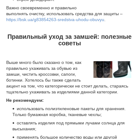
Важно своевременно и правильно
выполнять очистку, использовать средства для защиты –
https://bsk.ua/g83854263-sredstva-uhodu-obuvyu
.
Правильный уход за замшей: полезные
советы
Выше много было сказано о том, как
правильно ухаживать за обувью из
замши, чистить кроссовки, сапоги,
ботинки. Хотелось бы также сделать
акцент на том, что категорически не стоит делать, стараясь
тщательно ухаживать за изделиями данной категории.
Не рекомендуем:
использовать полиэтиленовые пакеты для хранения.
Только бумажная коробка, тканевые чехлы;
оставлять изделия под прямыми лучами солнца для
высыхания;
применять большое количество воды или другой