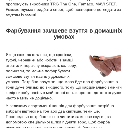
пропонують виробники TRG The One, Famaco, MAVI STEP.
Рекомендуємо придбати спреї, щоб повноцінно доглядати за
взуттям із замші.
Фарбування замшеве взуття в домашніх
умовах
Якщо вже так сталося, що кросівки,
туфлі, черевики або чоботи із замші
втратили первісну яскравість кольору,
полиняли, то можна пофарбувати
замшеве взуття навіть у домашніх
умовах. Потрібно розуміти, що мова йде про фарбування в
тони дуже близькі до вихідного, тому що кардинально змінити
колір виробу навіть в майстерні не так просто, до того ж дуже
часто навіть не доцільно.
У великому асортименті коштів для фарбування потрібно
вибрати відтінок на тон або два світліше, темніше.
Попередньо потрібно якісно чистити замшеве взуття, за
допомогою спеціальної щітки підняти ворс, щоб фарба
рівномірно розподілився по поверхні. Найпростіше