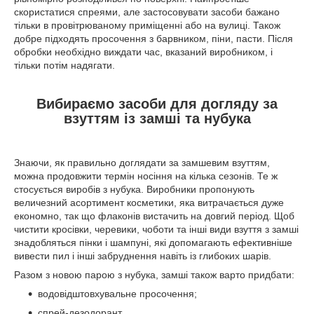
скористатися спреями, але застосовувати засоби бажано
тільки в провітрюваному приміщенні або на вулиці. Також
добре підходять просочення з барвником, піни, пасти. Після
обробки необхідно виждати час, вказаний виробником, і
тільки потім надягати.
Вибираємо засоби для догляду за
взуттям із замші та нубука
Знаючи, як правильно доглядати за замшевим взуттям,
можна продовжити термін носіння на кілька сезонів. Те ж
стосується виробів з нубука. Виробники пропонують
величезний асортимент косметики, яка витрачається дуже
економно, так що флаконів вистачить на довгий період. Щоб
чистити кросівки, черевики, чоботи та інші види взуття з замші
знадобляться пінки і шампуні, які допомагають ефективніше
вивести пил і інші забруднення навіть із глибоких шарів.
Разом з новою парою з нубука, замші також варто придбати:
водовідштовхувальне просочення;
спрей-дезодорант.