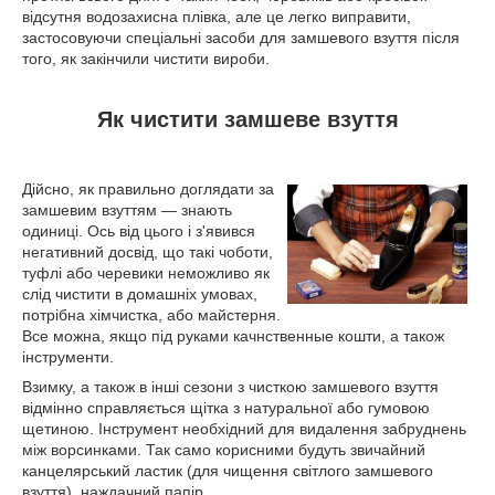
відсутня водозахисна плівка, але це легко виправити,
застосовуючи спеціальні засоби для замшевого взуття після
того, як закінчили чистити вироби.
Як чистити замшеве взуття
Дійсно, як правильно доглядати за
замшевим взуттям — знають
одиниці. Ось від цього і з'явився
негативний досвід, що такі чоботи,
туфлі або черевики неможливо як
слід чистити в домашніх умовах,
потрібна хімчистка, або майстерня.
Все можна, якщо під руками качнственные кошти, а також
інструменти.
Взимку, а також в інші сезони з чисткою замшевого взуття
відмінно справляється щітка з натуральної або гумовою
щетиною. Інструмент необхідний для видалення забруднень
між ворсинками. Так само корисними будуть звичайний
канцелярський ластик (для чищення світлого замшевого
взуття), наждачний папір.