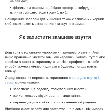
на плямах;
фінальним етапом необхідно протерти забруднені
ділянки сумішшю води і оцту 1 до 1.
Поширеним засобом для чищення також є звичайний чорний
хліб, яким також можна почистити взуття із замші.
Як захистити замшеве взуття
Дощ і сніг є головними «ворогами» замшевого взуття. Але
якщо правильно чистити замшеві черевики, чоботи, туфлі або
кросівки а також використовувати якісні професійні засоби, то
вироби можна сміливо надягати в будь-яку погоду навіть
взимку.
Серед основних переваг використання
спрею для взуття із
замші
можна назвати:
забезпечення водовідштовхувальних якостей;
захист кольору від вигорання, вицвітання;
перешкода для глибокого проникнення забруднень.
Відмінної якості засобу для застосування в домашніх умовах