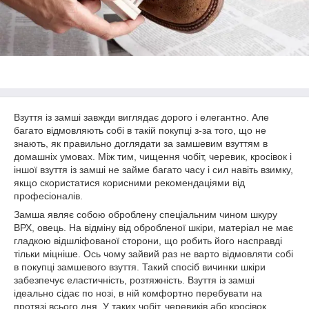
Взуття із замші завжди виглядає дорого і елегантно. Але
багато відмовляють собі в такій покупці з-за того, що не
знають, як правильно доглядати за замшевим взуттям в
домашніх умовах. Між тим, чищення чобіт, черевик, кросівок і
іншої взуття із замші не займе багато часу і сил навіть взимку,
якщо скористатися корисними рекомендаціями від
професіоналів.
Замша являє собою оброблену спеціальним чином шкуру
ВРХ, овець. На відміну від обробленої шкіри, матеріал не має
гладкою відшліфованої сторони, що робить його насправді
тільки міцніше. Ось чому зайвий раз не варто відмовляти собі
в покупці замшевого взуття. Такий спосіб вичинки шкіри
забезпечує еластичність, розтяжність. Взуття із замші
ідеально сідає по нозі, в ній комфортно перебувати на
протязі всього дня. У таких чобіт, черевиків або кросівок