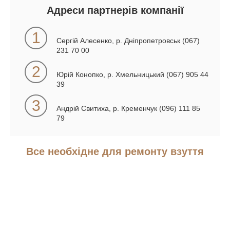
Адреси партнерів компанії
1
Сергій Алесенко, р. Дніпропетровськ (067)
231 70 00
2
Юрій Конопко, р. Хмельницький (067) 905 44
39
3
Андрій Свитиха, р. Кременчук (096) 111 85
79
Все необхідне для ремонту взуття
Надавайте клієнтам якісні послуги з
допомогою наших матеріалів!
Підберіть все, що потрібно для виробництва або
ремонту взуття за найвигіднішими цінами!
Скористайтеся безкоштовною консультацією