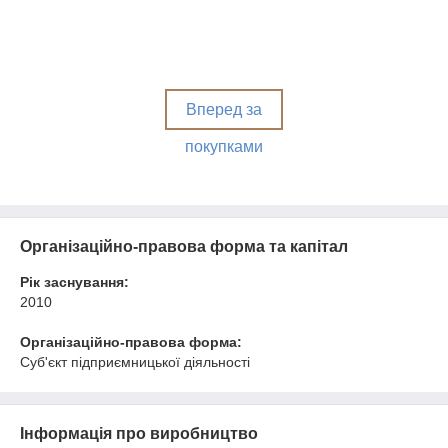
наших фахівців, звертайтеся за телефоном або
через спеціальну форму на сайті! Ми будемо раді
надати декілька варіантів товарів, згідно всім
вашим вимогам і побажанням.
Вперед за
покупками
Організаційно-правова форма та капітал
Рік заснування:
2010
Організаційно-правова форма:
Суб'єкт підприємницької діяльності
Інформація про виробництво