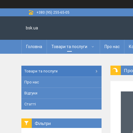
+380 (95) 255-65-05
bsk.ua
Головна
Товари та послуги
Про нас
К
Про
Товари та послуги
Про нас
Відгуки
Статті
Фільтри