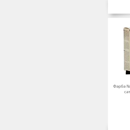
Фарба №1
сат