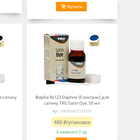
Купити
я сатину
Фарба №122 Daphne (Електрик) для
сатину TRG Satin Dye, 50 мл
GAD86А12200501
480 ₴/упаковка
В наявності 2 од.