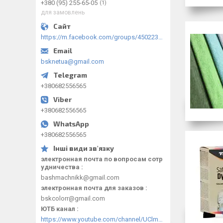
+380 (95) 255-65-05
1
для замовлень
https://m.facebook.com/groups/450223289123148/?ref=group_browse
bsknetua@gmail.com
+380682556565
+380682556565
+380682556565
электронная почта по вопросам сотр
удничества
bashmachnikk@gmail.com
электронная почта для заказов
bskcolorr@gmail.com
ЮТБ канал
https://www.youtube.com/channel/UClmpExjfqH65_PkVWCmgPbQ