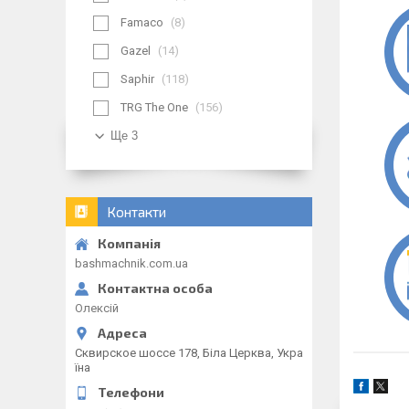
Famaco
8
Gazel
14
Saphir
118
TRG The One
156
Ще 3
Контакти
bashmachnik.com.ua
Олексій
Сквирское шоссе 178, Біла Церква, Укра
їна