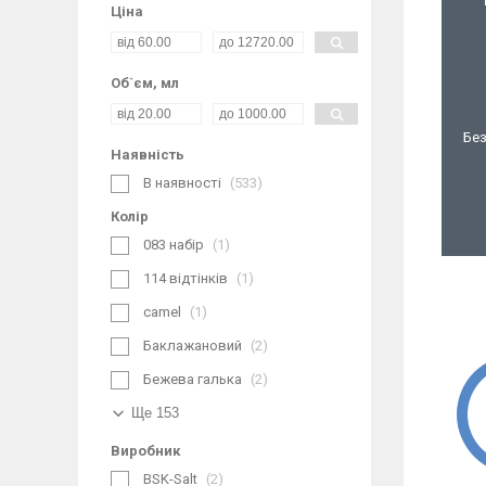
Ціна
Об`єм, мл
Без
Наявність
В наявності
533
Колір
083 набір
1
114 відтінків
1
camel
1
Баклажановий
2
Бежева галька
2
Ще 153
Виробник
BSK-Salt
2