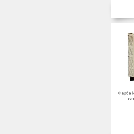
Фарба №
сат