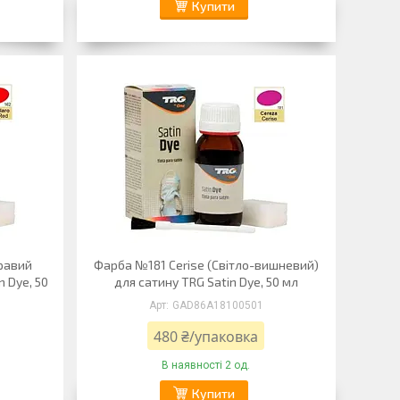
Купити
кравий
Фарба №181 Cerise (Світло-вишневий)
n Dye, 50
для сатину TRG Satin Dye, 50 мл
GAD86А18100501
480 ₴/упаковка
В наявності 2 од.
Купити