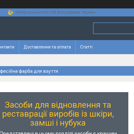
Сквирское шоссе 178, Біла Церква, Україна
онтакти
Доставлення та оплата
Статті
фесійна фарба для взуття
Засоби для відновлення та
реставрації виробів із шкіри,
замші і нубука
Представлені в цьому розділі засоби є кращим