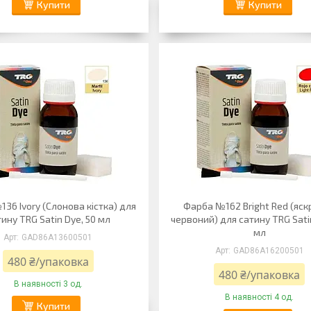
Купити
Купити
36 Ivory (Слонова кістка) для
Фарба №162 Вright Red (яс
ину TRG Satin Dye, 50 мл
червоний) для сатину TRG Sati
мл
GAD86А13600501
GAD86А16200501
480 ₴/упаковка
480 ₴/упаковка
В наявності 3 од.
В наявності 4 од.
Купити