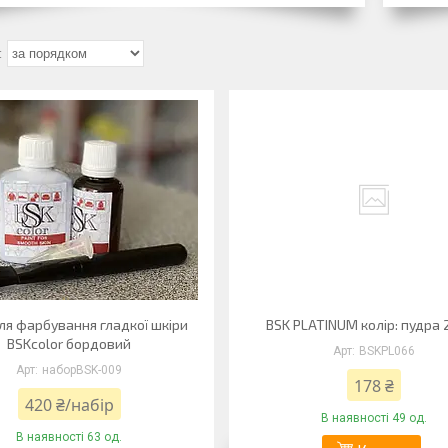
ля фарбування гладкої шкіри
BSK PLATINUM колір: пудра 
BSKcolor бордовий
BSKPL066
наборBSK-009
178 ₴
420 ₴/набір
В наявності 49 од.
В наявності 63 од.