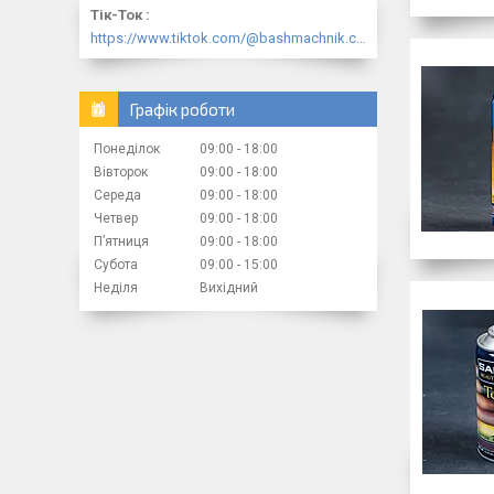
Тік-Ток
https://www.tiktok.com/@bashmachnik.com.ua
Графік роботи
Понеділок
09:00
18:00
Вівторок
09:00
18:00
Середа
09:00
18:00
Четвер
09:00
18:00
Пʼятниця
09:00
18:00
Субота
09:00
15:00
Неділя
Вихідний