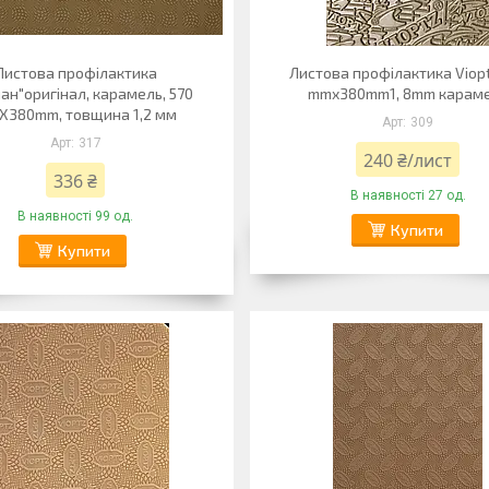
Листова профілактика
Листова профілактика Viopt
ан"оригінал, карамель, 570
mmx380mm1, 8mm карам
380mm, товщина 1,2 мм
309
317
240 ₴/лист
336 ₴
В наявності 27 од.
В наявності 99 од.
Купити
Купити