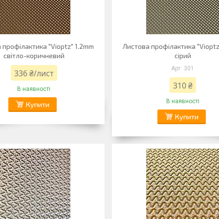
 профілактика "Vioptz" 1.2mm
Листова профілактика "Vioptz
світло-коричневий
сірий
301
336 ₴/лист
310 ₴
В наявності
В наявності
Купити
Купити