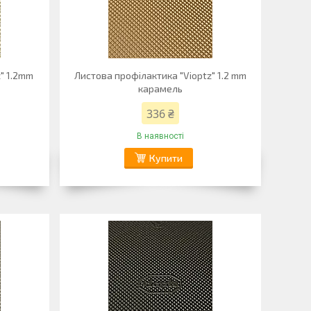
" 1.2mm
Листова профілактика "Vioptz" 1.2 mm
карамель
336 ₴
В наявності
Купити