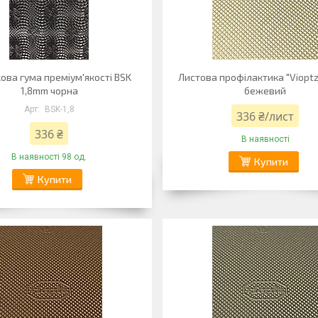
кова гума преміум'якості BSK
Листова профілактика "Vioptz
1,8mm чорна
бежевий
BSK-1,8
336 ₴/лист
336 ₴
В наявності
В наявності 98 од.
Купити
Купити