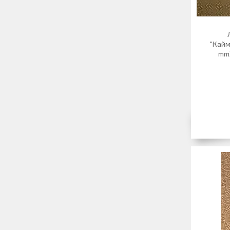
"Кайм
mmX