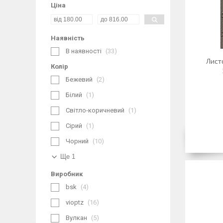
Ціна
Наявність
В наявності
33
Лист
Колір
Бежевий
2
Білий
1
Світло-коричневий
1
Сірий
1
Чорний
10
Ще 1
Виробник
bsk
4
vioptz
16
Вулкан
5