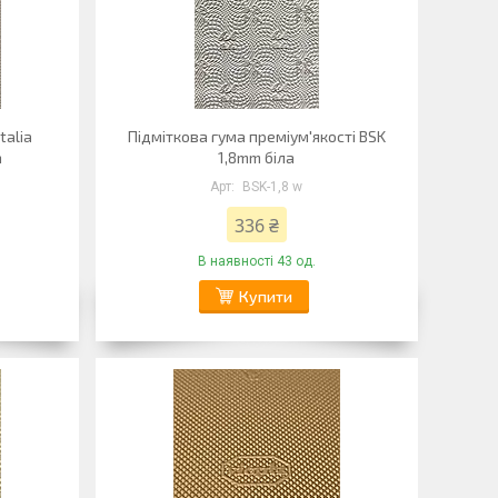
talia
Підміткова гума преміум'якості BSK
а
1,8mm біла
BSK-1,8 w
336 ₴
В наявності 43 од.
Купити