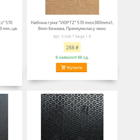
z" 570
Набічна гума "VIOPTZ" 570 mmx380mmx1,
8 mm, цв.
8mm бежева, Преміумкласу люкс
V-040 T beige 1.8
288 ₴
В наявності 88 од.
Купити