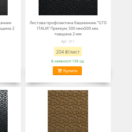
мачник
Листова профілактика башмачник "GTO
вщина 2
ITALIA" Преміум, 500 ммх500 мм,
товщина 2 мм
311
204 ₴/лист
В наявності 158 од.
Купити