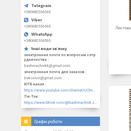
+380682556565
+380682556565
Листова
+380682556565
электронная почта по вопросам сотр
удничества
bashmachnikk@gmail.com
электронная почта для заказов
bskcolorr@gmail.com
ЮТБ канал
https://www.youtube.com/channel/UClmpExjfqH65_PkVWCmgPbQ
Тік-Ток
https://www.tiktok.com/@bashmachnik.com.ua
Графік роботи