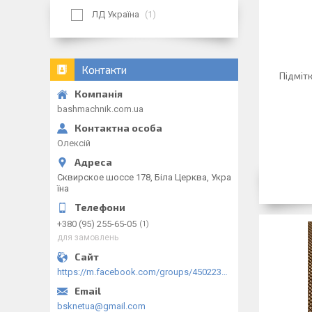
ЛД Україна
1
Контакти
Підміт
bashmachnik.com.ua
Олексій
Сквирское шоссе 178, Біла Церква, Укра
їна
+380 (95) 255-65-05
1
для замовлень
https://m.facebook.com/groups/450223289123148/?ref=group_browse
bsknetua@gmail.com