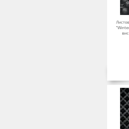
Листо
"Winte
вис