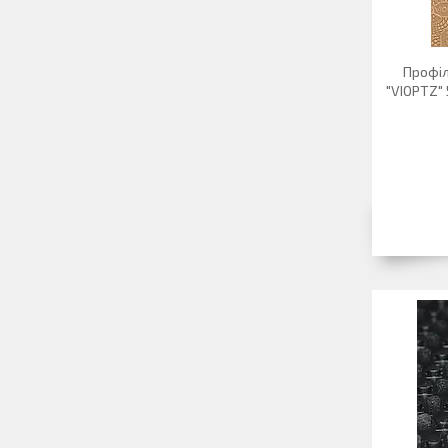
Профіл
"VIOPTZ"