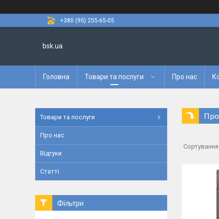
+380 (95) 255-65-05
bsk.ua
Головна
Товари та послуги
Про нас
К
Про
Товари та послуги
Про нас
Відгуки
Статті
Фільтри