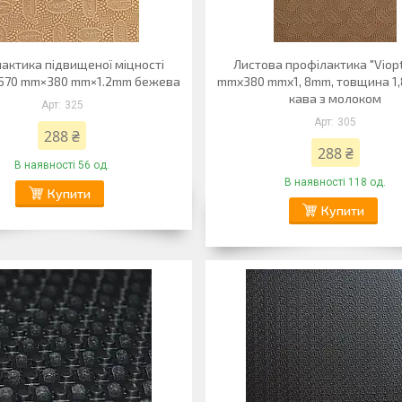
актика підвищеної міцності
Листова профілактика "Viopt
 570 mm×380 mm×1.2mm бежева
mmx380 mmx1, 8mm, товщина 1,
кава з молоком
325
305
288 ₴
288 ₴
В наявності 56 од.
В наявності 118 од.
Купити
Купити