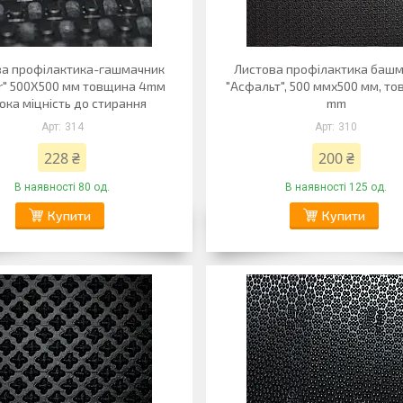
ва профілактика-гашмачник
Листова профілактика баш
r" 500X500 мм товщина 4mм
"Асфальт", 500 ммх500 мм, то
ока міцність до стирання
mm
314
310
228 ₴
200 ₴
В наявності 80 од.
В наявності 125 од.
Купити
Купити