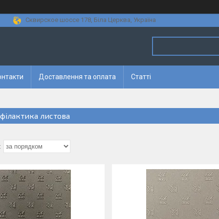
Сквирское шоссе 178, Біла Церква, Україна
онтакти
Доставлення та оплата
Статті
філактика листова