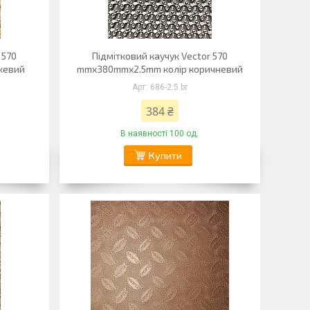
 570
Підмітковий каучук Vector 570
жевий
mmx380mmx2.5mm колір коричневий
686-2.5 br
384 ₴
В наявності 100 од.
Купити