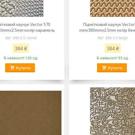
ітковий каучук Vector 570
Підмітковий каучук Vector
0mmx2.5mm колір карамель
mmx380mmx2.5mm колір бе
686-2.5 camel
686-2.5 beige
384 ₴
384 ₴
В наявності 100 од.
В наявності 93 од.
Купити
Купити