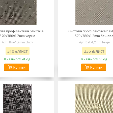
ова профілактика bskItalia
Листова профілактика bskI
570x380x1,2mm чорна
570x380x1,2mm бежев
Bsk-1,2mm black
Bsk-1,2mm beige
310 ₴/лист
336 ₴/лист
В наявності 41 од.
В наявності 50 од.
Купити
Купити