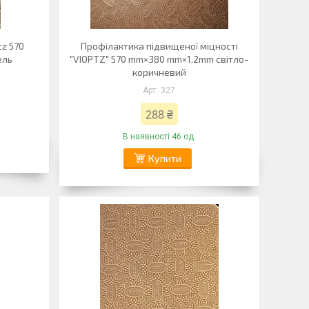
z 570
Профілактика підвищеної міцності
ель
"VIOPTZ" 570 mm×380 mm×1.2mm світло-
коричневий
327
288 ₴
В наявності 46 од.
Купити