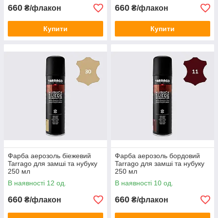
660
660
₴/флакон
₴/флакон
Купити
Купити
Фарба аерозоль біежевий
Фарба аерозоль бордовий
Tarrago для замші та нубуку
Tarrago для замші та нубуку
250 мл
250 мл
В наявності 12 од.
В наявності 10 од.
660
660
₴/флакон
₴/флакон