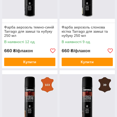
Фарба аерозоль темно-синій
Фарба аерозоль слонова
Tarrago для замші та нубуку
кістка Tarrago для замші та
250 мл
нубуку 250 мл
В наявності 12 од.
В наявності 9 од.
660
660
₴/флакон
₴/флакон
Купити
Купити