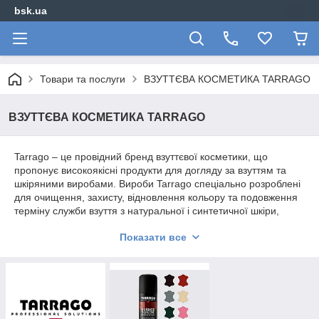
bsk.ua
Товари та послуги
ВЗУТТЄВА КОСМЕТИКА TARRAGO
ВЗУТТЄВА КОСМЕТИКА TARRAGO
Tarrago – це провідний бренд взуттєвої косметики, що
пропонує високоякісні продукти для догляду за взуттям та
шкіряними виробами. Вироби Tarrago спеціально розроблені
для очищення, захисту, відновлення кольору та подовження
терміну служби взуття з натуральної і синтетичної шкіри,
замші, нубуку, текстилю та інших матеріалів. Асортимент
Показати все
включає різноманітні креми для взуття, фарби,
водовідштовхувальні спреї та інші засоби, що забезпечують
професійний догляд та надають взуттю доглянутий вигляд.
Продукція Tarrago поєднує в собі традиції якості та сучасні
технології, роблячи взуття довговічнішим і стійкішим до
впливу зовнішнього середовища.