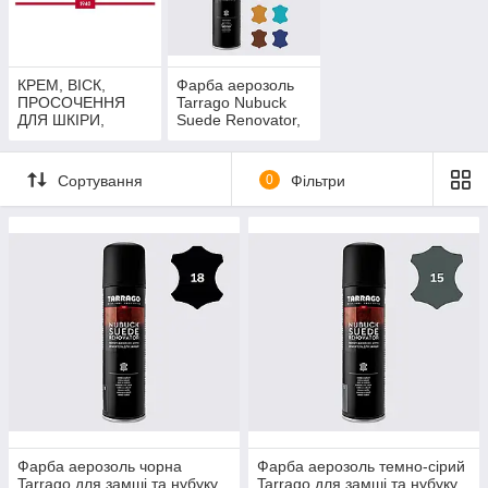
КРЕМ, ВІСК,
Фарба аерозоль
ПРОСОЧЕННЯ
Tarrago Nubuck
ДЛЯ ШКІРИ,
Suede Renovator,
ЗАМШІ, НУБУКА
250 мл
TARRAGO
Сортування
0
Фільтри
Фарба аерозоль чорна
Фарба аерозоль темно-сірий
Tarrago для замші та нубуку
Tarrago для замші та нубуку