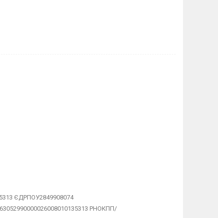
35313 ЄДРПОУ2849908074
463052990000026008010135313 РНОКПП/