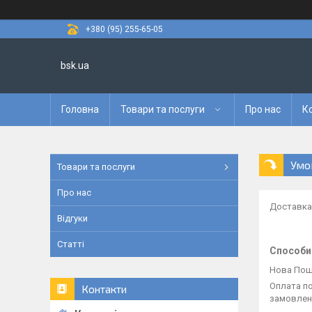
+380 (95) 255-65-05
bsk.ua
Головна
Товари та послуги
Про нас
К
Умо
Товари та послуги
Про нас
Доставка 
Відгуки
Статті
Способи
Нова По
Оплата по
Контакти
замовлен