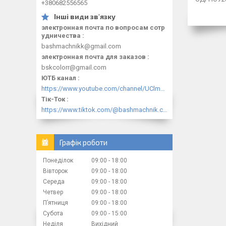
+380682556565
электронная почта по вопросам сотр
удничества
bashmachnikk@gmail.com
электронная почта для заказов
bskcolorr@gmail.com
ЮТБ канал
https://www.youtube.com/channel/UClmpExjfqH65_PkVWCmgPbQ
Тік-Ток
https://www.tiktok.com/@bashmachnik.com.ua
Графік роботи
Понеділок
09:00
18:00
Вівторок
09:00
18:00
Середа
09:00
18:00
Четвер
09:00
18:00
Пʼятниця
09:00
18:00
Субота
09:00
15:00
Неділя
Вихідний