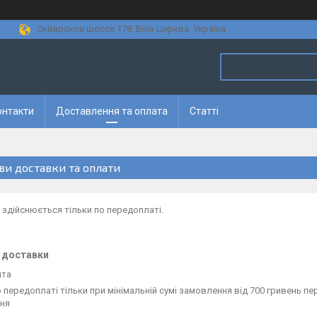
Сквирское шоссе 178, Біла Церква, Україна
онтакти
Доставлення та оплата
Статті
ви доставки та оплати
здійснюється тільки по передоплаті.
 доставки
шта
 передоплаті тільки при мінімальній сумі замовлення від 700 гривень пе
ня