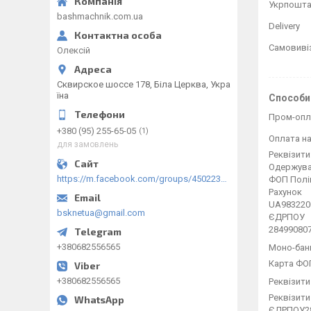
Укрпошт
bashmachnik.com.ua
Delivery
Самовиві
Олексій
Сквирское шоссе 178, Біла Церква, Укра
їна
Способи
Пром-опл
+380 (95) 255-65-05
1
Оплата на
для замовлень
Реквізити:
Одержува
https://m.facebook.com/groups/450223289123148/?ref=group_browse
ФОП Полі
Рахунок

UA983220
bsknetua@gmail.com
ЄДРПОУ

28499080
+380682556565
Моно-бан
Карта ФО
+380682556565
Реквізит
Реквізит
ЄДРПОУ28