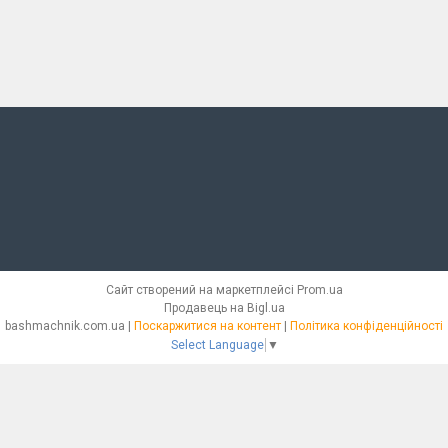
Сайт створений на маркетплейсі
Prom.ua
Продавець на Bigl.ua
bashmachnik.com.ua |
Поскаржитися на контент
|
Політика конфіденційності
Select Language
▼