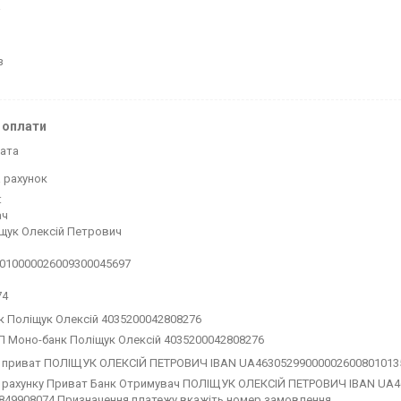
а
з
 оплати
ата
 рахунок


ч

щук Олексій Петрович

010000026009300045697

74
к Поліщук Олексій 4035200042808276
П Моно-банк Поліщук Олексій 4035200042808276
и приват ПОЛІЩУК ОЛЕКСІЙ ПЕТРОВИЧ IBAN UA4630529900000260080101
и рахунку Приват Банк Отримувач ПОЛІЩУК ОЛЕКСІЙ ПЕТРОВИЧ IBAN UA
49908074 Призначення платежу вкажіть номер замовлення