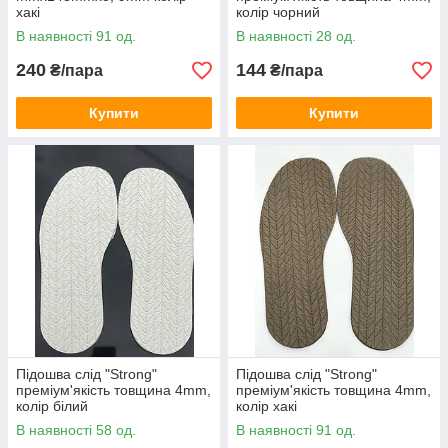
Невисока вартість, завдяки чому зменшується
хакі
колір чорний
вартість ремонту і обслуговування взуття.
В наявності 91 од.
В наявності 28 од.
240
144
₴/пара
₴/пара
У каталог
Купити
Купити
Підошва слід "Strong"
Підошва слід "Strong"
преміум'якість товщина 4mm,
преміум'якість товщина 4mm,
колір білий
колір хакі
В наявності 58 од.
В наявності 91 од.