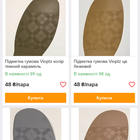
Підметка гумова Vioptz колір
Підметка гумова Vioptz цв.
темний карамель
бежевий
В наявності 99 од.
В наявності 98 од.
48
48
₴/пара
₴/пара
Купити
Купити