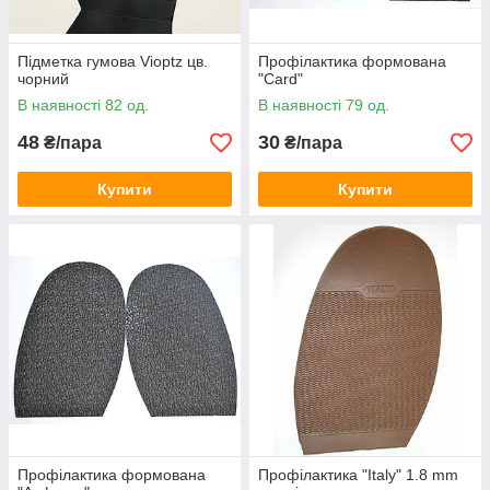
Підметка гумова Vioptz цв.
Профілактика формована
чорний
"Card"
В наявності 82 од.
В наявності 79 од.
48
30
₴/пара
₴/пара
Купити
Купити
Профілактика формована
Профілактика "Italy" 1.8 mm