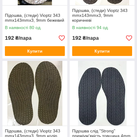
Підошва, (стеди) Vioptz 343
Підошва, (стеди) Vioptz 343
mmx143mmx3, 9mm
2.
mmx143mmx3, 9mm бежевий
коричневі
В наявності 80 од.
В наявності 94 од.
Сумісність профілактики формованою і слідів з
192
192
₴/пара
₴/пара
різними видами клеїв.
Купити
Купити
3.
Стійкість до температурних перепадів,
механічної деформації, чим обумовлена
зносостійкість.
4.
Підошва, (стеди) Vioptz 343
Підошва слід "Strong"
mmx143mmx3, 9mm колір
преміум'якість товщина 4mm,