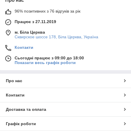
Про нас
виборі продукції.
96% позитивних з 76 відгуків за рік
Швидке оформлення та відправка
замовлень, мінімальні терміни очікування.
Працює з 27.11.2019
м. Біла Церква
Помірні ціни, наявність акційних
Сквирское шоссе 178, Біла Церква, Україна
пропозицій за відмінною ціною.
Контакти
Сьогодні працює з 09:00 до 18:00
Качественные подметки и подошвы
Показати весь графік роботи
С применением продукции Vioptz можно существенно
улучшить качество ремонта обуви. Фирменные
Про нас
подметки и подошвы представлены большим
разнообразием моделей, что позволяет найти
Контакти
оптимальный вариант для туфель, ботинок, сапог,
босоножек. Профилактика формованная и следы
отличаются большим запасом прочности, что
Доставка та оплата
гарантирует целесообразность любого ремонта.
Консультанты магазина окажут помощь в выборе
продукции. Для всех покупателей доступны выгодные
Графік роботи
условия сотрудничества. Обращайтесь!