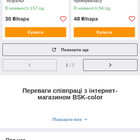
"Асфальт"
преміумкласу
В наявності 157 од.
В наявності 94 од.
30
48
₴/пара
₴/пара
Купити
Купити
Показати ще
1
/ 2
Переваги співпраці з інтернет-
магазином BSK-color
Великий вибір товарів для ремонту взуття
Показати все
постійно в наявності.
Кваліфіковані консультації та допомога у