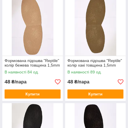
Доступні ціни та швидка доставка замовлень по Україні.
Дивитися асортимент
ТОП-продажів: формована
профілактика
Формована підошва "Reptile"
Формована підошва "Reptile"
колір бежева товщина 1,5mm
колір хакі товщина 1,5mm
В наявності 84 од.
В наявності 89 од.
48
48
₴/пара
₴/пара
Купити
Купити