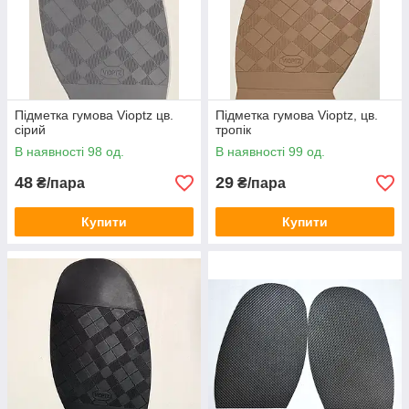
Підметка гумова Vioptz цв.
Підметка гумова Vioptz, цв.
сірий
тропік
В наявності 98 од.
В наявності 99 од.
48
29
₴/пара
₴/пара
Купити
Купити