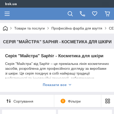
bsk.ua
Товари та послуги
Професійна фарба для взуття
СЕ
СЕРІЯ "МАЙСТРА" SAPHIR - КОСМЕТИКА ДЛЯ ШКІРИ
Серія "Майстра" Saphir - Косметика для шкіри
Серія "Майстра" від Saphir – це преміальна лінія косметичних
засобів, розроблена для професійного догляду за виробами
зі шкіри. Ця серія поєднує в собі найкращі традиції
майстерності та інноваційні технології, забезпечуючи
неперевершений результат і збереження натуральної краси
Показати все
ваших шкіряних виробів.
Серія "Майстра" від Saphir – це втілення вишуканості та
досконалості в догляді за шкіряними виробами. Обираючи
Сортування
0
Фільтри
цю серію, ви забезпечуєте своїм улюбленим речам тривалий
захист і бездоганний вигляд.