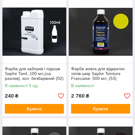
Фарба для каблуків і підошв
Фарба жовта для відкритих
Saphir Tanil, 100 мл,(на
типів шкір Saphir Teinture
разлив), кол. безбарвний (02)
Francaise, 500 мл, (53)
В наявності 5 од.
В наявності
240
2 760
₴
₴
Купити
Купити