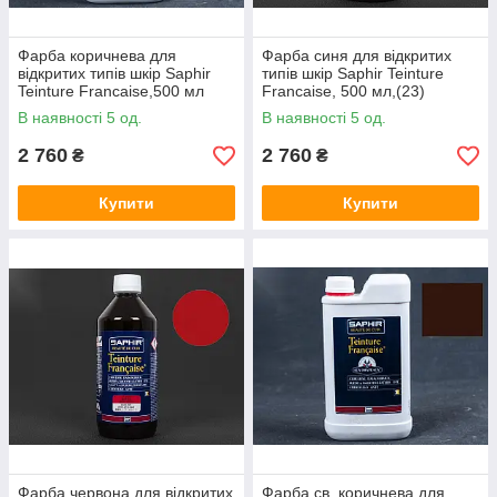
Фарба коричнева для
Фарба синя для відкритих
відкритих типів шкір Saphir
типів шкір Saphir Teinture
Teinture Francaise,500 мл
Francaise, 500 мл,(23)
(04)
В наявності 5 од.
В наявності 5 од.
2 760
2 760
₴
₴
Купити
Купити
Фарба червона для відкритих
Фарба св. коричнева для