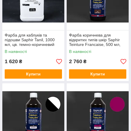
Фарба для каблуків та
Фарба коричнева для
підошви Saphir Tanil, 1000
відкритих типів шкір Saphir
мл, цв. темно-коричневий
Teinture Francaise, 500 мл,
(05)
(04)
В наявності
В наявності
1 620
2 760
₴
₴
Купити
Купити