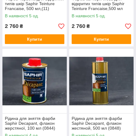
типів шкір Saphir Teinture
відкритих типів шкір Saphir
Francaise, 500 мл,(11)
Teinture Francaise,500 мл
(03)
В наявності 5 од.
В наявності 5 од.
2 760
2 760
₴
₴
Купити
Купити
Рідина для зняття фарби
Рідина для зняття фарби
Saphir Decapant, флакон
Saphir Decapant, флакон
жерстяної, 100 мл (0844)
жестяной, 500 мл (0848)
В наявності 4 од.
В наявності 5 од.