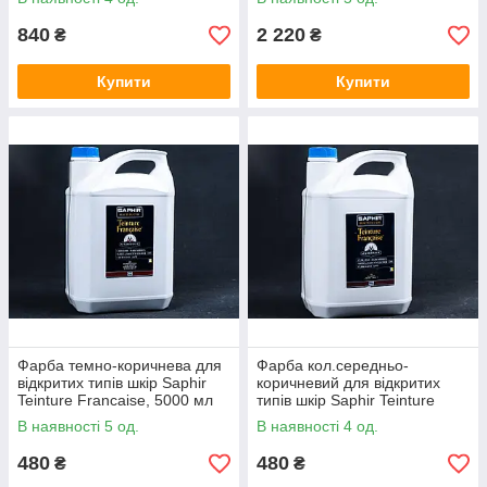
840
2 220
₴
₴
Купити
Купити
Фарба темно-коричнева для
Фарба кол.середньо-
відкритих типів шкір Saphir
коричневий для відкритих
Teinture Francaise, 5000 мл
типів шкір Saphir Teinture
(05)
Francaise, 5000 мл (37)
В наявності 5 од.
В наявності 4 од.
480
480
₴
₴