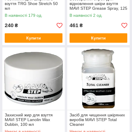
взуття TRG Shoe Stretch 50
відновлення шкіри взуття
мл
MAVI STEP Grease Spray, 125
мл
В наявності 179 од.
В наявності 2 од.
240
461
₴
₴
Купити
Купити
Захисний жир для взуття
Засіб для чищення шкіряних
MAVI STEP Lanolin Wax
виробів MAVI STEP Total
Dubbin, 100 мл
Cleaner
Немає в наявності
Немає в наявності