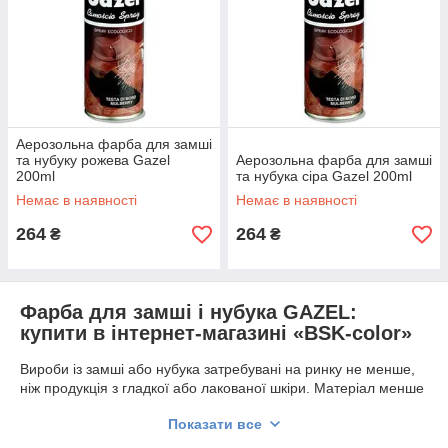
Аерозольна фарба для замші
та нубуку рожева Gazel
Аерозольна фарба для замші
200ml
та нубука сіра Gazel 200ml
Немає в наявності
Немає в наявності
264
264
₴
₴
Фарба для замші і нубука GAZEL:
купити в інтернет-магазині «BSK-color»
Вироби із замші або нубука затребувані на ринку не менше,
ніж продукція з гладкої або лакованої шкіри. Матеріал менше
схильний до заломів, подряпин і тріщин, відрізняється
Показати все
м'якістю і еластичністю. При правильному виборі взуттєвої
косметики вийде забезпечити довге життя улюбленій парі