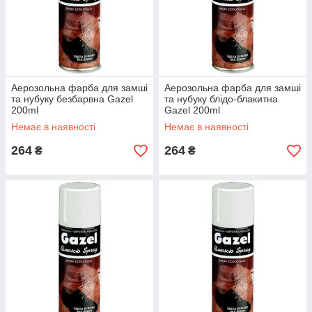
Аерозольна фарба для замші
Аерозольна фарба для замші
та нубуку безбарвна Gazel
та нубуку блідо-блакитна
200ml
Gazel 200ml
Немає в наявності
Немає в наявності
264
264
₴
₴