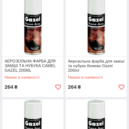
Ознакомиться со всем ассортиментом качественных
красок
для замши и нубука
по выгодным ценам рекомендуем в
каталоге нашего интернет-магазина.
АЕРОЗОЛЬНА ФАРБА ДЛЯ
Аерозольна фарба для замші
ЗАМШІ ТА НУБУКА CAMEL
та нубука бежева Gazel
GAZEL 200ML
200ml
Немає в наявності
Немає в наявності
264
264
₴
₴