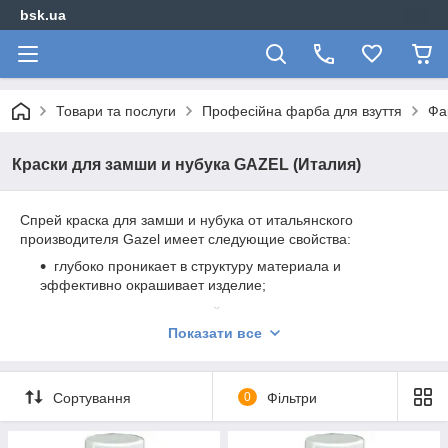
bsk.ua
Товари та послуги
Професійна фарба для взуття
Фа
Краски для замши и нубука GAZEL (Италия)
Спрей краска для замши и нубука от итальянского
производителя Gazel имеет следующие свойства:
глубоко проникает в структуру материала и
эффективно окрашивает изделие;
не портит дышащее свойства материала;
Показати все
после высыхания не пачкает прикасающиеся к
окрашенному изделию поверхности, не выгорает, не
стирается;
Сортування
0
Фільтри
защищает от солевых и водяных разводов;
эффект обновления.