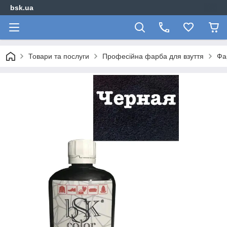
bsk.ua
Товари та послуги
Професійна фарба для взуття
Фа