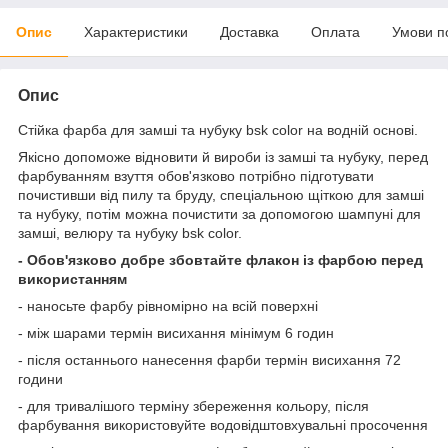
Опис
Характеристики
Доставка
Оплата
Умови п
Опис
Стійка фарба для замші та нубуку bsk color на водній основі.
Якісно допоможе відновити й вироби із замші та нубуку, перед
фарбуванням взуття обов'язково потрібно підготувати
почистивши від пилу та бруду, спеціальною щіткою для замші
та нубуку, потім можна почистити за допомогою шампуні для
замші, велюру та нубуку bsk color.
- Обов'язково добре збовтайте флакон із фарбою перед
використанням
- наносьте фарбу рівномірно на всій поверхні
- між шарами термін висихання мінімум 6 годин
- після останнього нанесення фарби термін висихання 72
години
- для тривалішого терміну збереження кольору, після
фарбування використовуйте водовідштовхувальні просочення