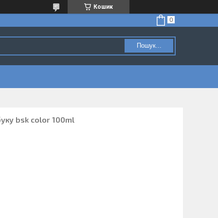
Кошик
Пошук...
уку bsk color 100ml