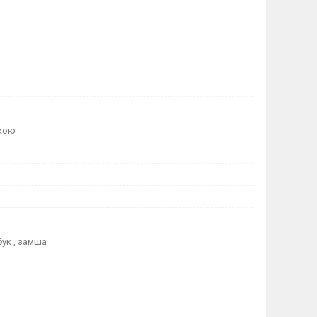
бкою
бук , замша