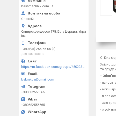
bashmachnik.com.ua
Олексій
Сквирское шоссе 178, Біла Церква, Укра
їна
+380 (95) 255-65-05
1
для замовлень
Стійка фа
Якісно до
https://m.facebook.com/groups/450223289123148/?ref=group_browse
та бруду,
- Обов'я
bsknetua@gmail.com
- наносьт
- між шар
+380682556565
- після о
- для три
+380682556565
- з усіх 