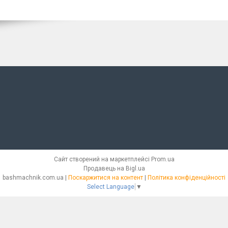
Сайт створений на маркетплейсі
Prom.ua
Продавець на Bigl.ua
bashmachnik.com.ua |
Поскаржитися на контент
|
Політика конфіденційності
Select Language
▼