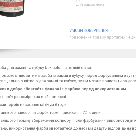
для замовлень
повернення товару протягом 14 дн
рба для замші та нубуку bsk color на водній основі.
поможе відновити й вироби із замші й нубуку, перед фарбуванням взутт
 спеціальною щіткою для замші та нубуку, потім можна почистити за доп
зково добре збовтайте флакон із фарбою перед використанням
е фарбу рівномірно на всій поверхні
ами термін висихання мінімум 6 годин
станнього нанесення фарби термін висихання 72 години
валішого терміну збереження кольору, після фарбування використовуй
питань, використання фарби звертайтеся до нас і ми дадуть відповідь на вс