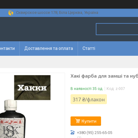
Сквирское шоссе 178, Біла Церква, Україна
онтакти
Доставлення та оплата
Статті
Хакі фарба для замші та нуб
В наявності 35 од.
Код:
z-007
317 ₴/флакон
Купити
+380 (95) 255-65-05
1