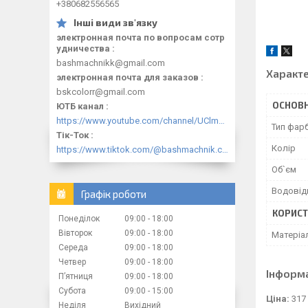
+380682556565
электронная почта по вопросам сотр
удничества
bashmachnikk@gmail.com
Характ
электронная почта для заказов
bskcolorr@gmail.com
ОСНОВН
ЮТБ канал
https://www.youtube.com/channel/UClmpExjfqH65_PkVWCmgPbQ
Тип фар
Тік-Ток
Колір
https://www.tiktok.com/@bashmachnik.com.ua
Об`єм
Водовід
Графік роботи
КОРИСТ
Понеділок
09:00
18:00
Вівторок
09:00
18:00
Матеріа
Середа
09:00
18:00
Четвер
09:00
18:00
Інформ
Пʼятниця
09:00
18:00
Субота
09:00
15:00
Ціна:
317
Неділя
Вихідний