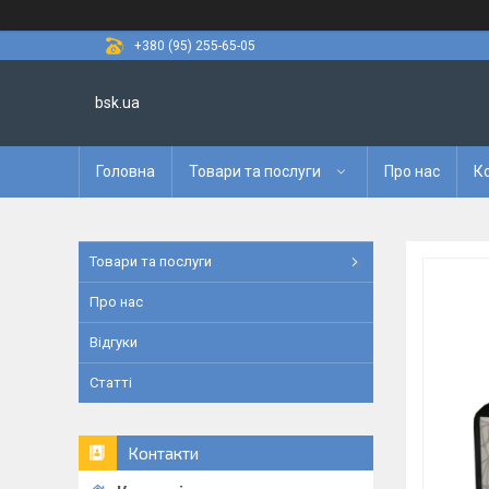
+380 (95) 255-65-05
bsk.ua
Головна
Товари та послуги
Про нас
К
Товари та послуги
Про нас
Відгуки
Статті
Контакти