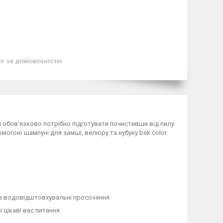
ів
за домовленістю
я обов'язково потрібно підготувати почистивши від пилу
омогою шампуні для замші, велюру та нубуку bsk color.
те водовідштовхувальні просочення
і цікаві вас питання