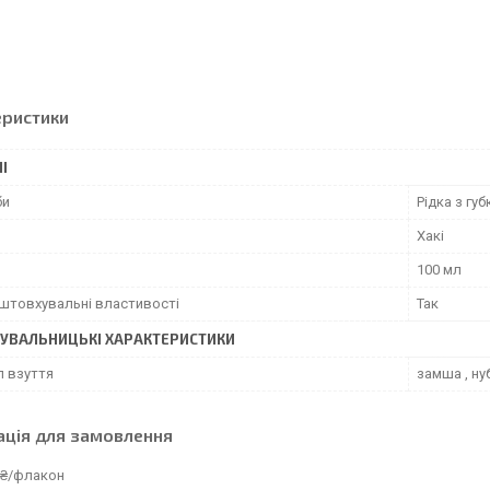
еристики
І
би
Рідка з гу
Хакі
100 мл
штовхувальні властивості
Так
УВАЛЬНИЦЬКІ ХАРАКТЕРИСТИКИ
л взуття
замша , ну
ація для замовлення
 ₴/флакон