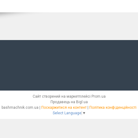
Сайт створений на маркетплейсі
Prom.ua
Продавець на Bigl.ua
bashmachnik.com.ua |
Поскаржитися на контент
|
Політика конфіденційності
Select Language
▼