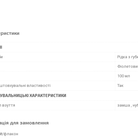
еристики
І
би
Рідка з гу
Фіолетови
100 мл
штовхувальні властивості
Так
УВАЛЬНИЦЬКІ ХАРАКТЕРИСТИКИ
л взуття
замша , ну
ація для замовлення
 ₴/флакон