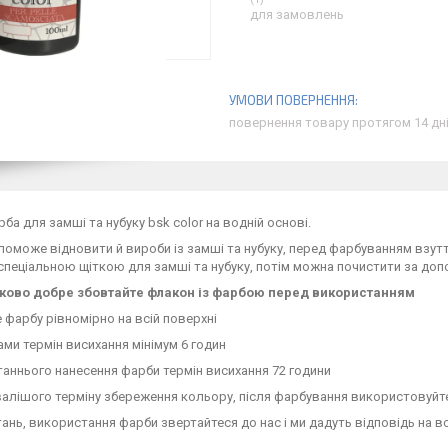
для замовлень
повернення товару протягом 14 дн
рба для замші та нубуку bsk color на водній основі.
поможе відновити й вироби із замші та нубуку, перед фарбуванням взут
 спеціальною щіткою для замші та нубуку, потім можна почистити за доп
зково добре збовтайте флакон із фарбою перед використанням
е фарбу рівномірно на всій поверхні
ами термін висихання мінімум 6 годин
станнього нанесення фарби термін висихання 72 години
валішого терміну збереження кольору, після фарбування використовуй
питань, використання фарби звертайтеся до нас і ми дадуть відповідь на вс