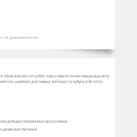
ів
за домовленістю
тя обов'язково потрібно підготувати почистивши від пилу
омогою шампуні для замші, велюру та нубуку bsk color.
те водовідштовхувальні просочення
і цікаві вас питання