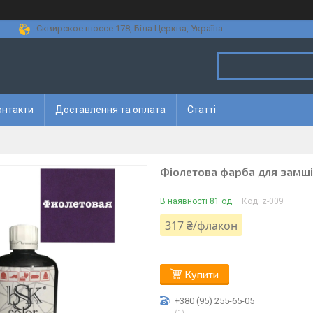
Сквирское шоссе 178, Біла Церква, Україна
онтакти
Доставлення та оплата
Статті
Фіолетова фарба для замші 
В наявності 81 од.
Код:
z-009
317 ₴/флакон
Купити
+380 (95) 255-65-05
1