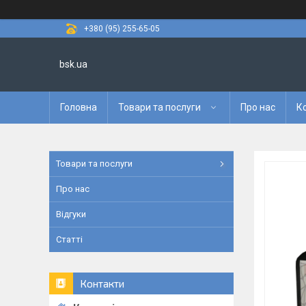
+380 (95) 255-65-05
bsk.ua
Головна
Товари та послуги
Про нас
К
Товари та послуги
Про нас
Відгуки
Статті
Контакти