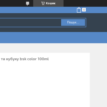
Кошик
Пошук...
та нубуку bsk color 100ml