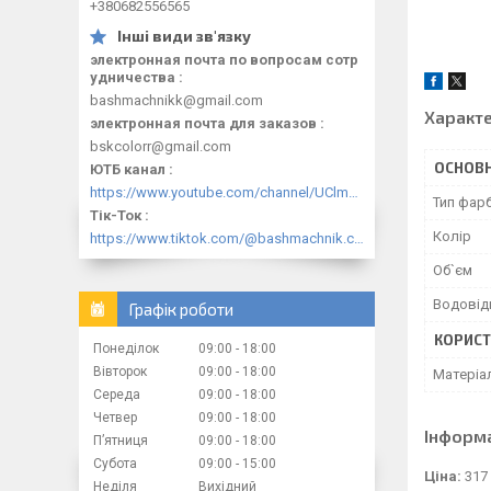
+380682556565
электронная почта по вопросам сотр
удничества
bashmachnikk@gmail.com
Характ
электронная почта для заказов
bskcolorr@gmail.com
ОСНОВН
ЮТБ канал
https://www.youtube.com/channel/UClmpExjfqH65_PkVWCmgPbQ
Тип фар
Тік-Ток
Колір
https://www.tiktok.com/@bashmachnik.com.ua
Об`єм
Водовід
Графік роботи
КОРИСТ
Понеділок
09:00
18:00
Вівторок
09:00
18:00
Матеріа
Середа
09:00
18:00
Четвер
09:00
18:00
Інформ
Пʼятниця
09:00
18:00
Субота
09:00
15:00
Ціна:
317
Неділя
Вихідний