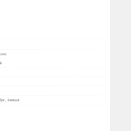
бкою
й
бук , замша