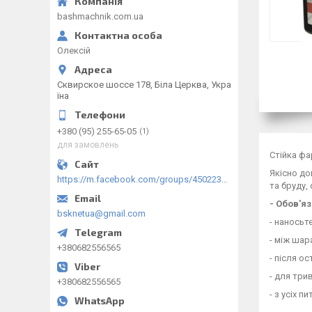
bashmachnik.com.ua
Олексій
Сквирское шоссе 178, Біла Церква, Укра
їна
+380 (95) 255-65-05
1
для замовлень
Стійка фа
Якісно до
https://m.facebook.com/groups/450223289123148/?ref=group_browse
та бруду,
- Обов'я
bsknetua@gmail.com
- наносьт
- між шар
+380682556565
- після о
- для три
+380682556565
- з усіх 