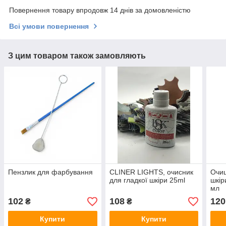
Повернення товару впродовж 14 днів за домовленістю
Всі умови повернення
З цим товаром також замовляють
Пензлик для фарбування
CLINER LIGHTS, очисник
Очищ
для гладкої шкіри 25ml
шкір
мл
102
108
120
₴
₴
Купити
Купити