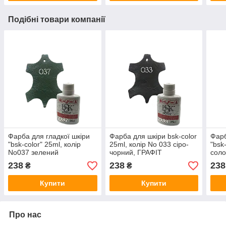
Подібні товари компанії
Фарба для гладкої шкіри
Фарба для шкіри bsk-color
Фарб
"bsk-color" 25ml, колір
25ml, колір No 033 сіро-
"bsk
No037 зелений
чорний, ГРАФІТ
соло
238
238
238
₴
₴
Купити
Купити
Про нас