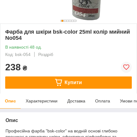
Фарба для шкіри bsk-color 25ml колір мийний
No054
В наявності 48 од.
Код: bsk-054
Роздріб
238
₴
Купити
Опис
Характеристики
Доставка
Оплата
Умови п
Опис
Професійна фарба "bsk-color" на водній основі глибоко
проникає в структуру шкіри, ефективно підфарбовує та