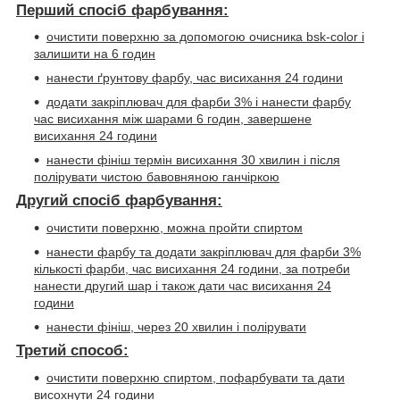
Перший спосіб фарбування:
очистити поверхню за допомогою очисника
bsk-color
і
залишити на 6 годин
нанести ґрунтову фарбу, час висихання 24 години
додати закріплювач для фарби 3% і нанести фарбу
час висихання між шарами 6 годин, завершене
висихання 24 години
нанести фініш термін висихання 30 хвилин і після
полірувати чистою бавовняною ганчіркою
Другий спосіб фарбування:
очистити поверхню, можна пройти спиртом
нанести фарбу та додати закріплювач для фарби 3%
кількості фарби, час висихання 24 години, за потреби
нанести другий шар і також дати час висихання 24
години
нанести фініш, через 20 хвилин і полірувати
Третий способ:
очистити поверхню спиртом, пофарбувати та дати
висохнути 24 години