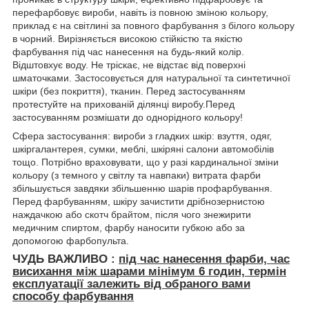
перефарбовує вироби, навіть із повною зміною кольору,
приклад є на світлині за повного фарбування з білого кольору
в чорний. Вирізняється високою стійкістю та якістю
фарбування під час нанесення на будь-який колір.
Відштовхує воду. Не тріскає, не відстає від поверхні
шматочками. Застосовується для натуральної та синтетичної
шкіри (без покриття), тканин. Перед застосуванням
протестуйте на прихованій ділянці виробу.Перед
застосуванням розмішати до однорідного кольору!
Сфера застосування: вироби з гладких шкір: взуття, одяг,
шкіргалантерея, сумки, меблі, шкіряні салони автомобілів
тощо. Потрібно враховувати, що у разі кардинальної зміни
кольору (з темного у світлу та навпаки) витрата фарби
збільшується завдяки збільшенню шарів профарбування.
Перед фарбуванням, шкіру зачистити дрібнозернистою
наждачкою або скотч брайтом, після чого знежирити
медичним спиртом, фарбу наносити губкою або за
допомогою фарбопульта.
ЧУДЬ ВАЖЛИВО :
під час нанесення фарби, час
висихання між шарами мінімум
6 годин, термін
експлуатації залежить від обраного вами
способу фарбування