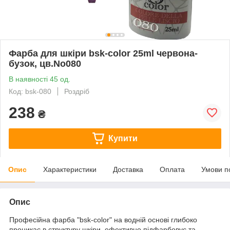
Фарба для шкіри bsk-color 25ml червона-
бузок, цв.No080
В наявності 45 од.
Код: bsk-080
Роздріб
238
₴
Купити
Опис
Характеристики
Доставка
Оплата
Умови п
Опис
Професійна фарба "bsk-color" на водній основі глибоко
проникає в структуру шкіри, ефективно підфарбовує та