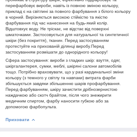
перефарбовує вироби, навіть із повною зміною кольору,
приклад є на світлині за повного фарбування з білого кольору
в чорний. Вирізняється високою стійкістю та якістю
фарбування під час нанесення на будь-який колір.
Відштовхує воду. Не тріскає, не відстає від поверхні
шматочками. Застосовується для натуральної та синтетичної
шкіри (без покриття), тканин. Перед застосуванням
протестуйте на прихованій ділянці виробу.Перед
застосуванням розмішати до однорідного кольору!
Сфера застосування: вироби з гладких шкір: взуття, одяг,
шкіргалантерея, сумки, меблі, шкіряні салони автомобілів
тощо. Потрібно враховувати, що у разі кардинальної зміни
кольору (з темного у світлу та навпаки) витрата фарби
збільшується завдяки збільшенню шарів профарбування.
Перед фарбуванням, шкіру зачистити дрібнозернистою
наждачкою або скотч брайтом, після чого знежирити
медичним спиртом, фарбу наносити губкою або за
допомогою фарбопульта.
Приховати