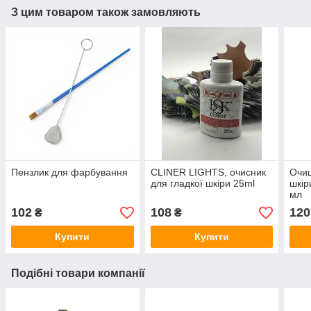
З цим товаром також замовляють
Пензлик для фарбування
CLINER LIGHTS, очисник
Очищ
для гладкої шкіри 25ml
шкір
мл
102
108
120
₴
₴
Купити
Купити
Подібні товари компанії