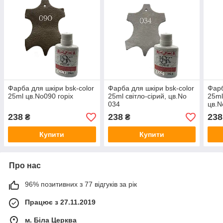
Фарба для шкіри bsk-color
Фарба для шкіри bsk-color
Фарб
25ml цв.No090 горіх
25ml світло-сірий, цв.No
25ml
034
цв.N
238
238
238
₴
₴
Купити
Купити
Про нас
96% позитивних з 77 відгуків за рік
Працює з 27.11.2019
м. Біла Церква