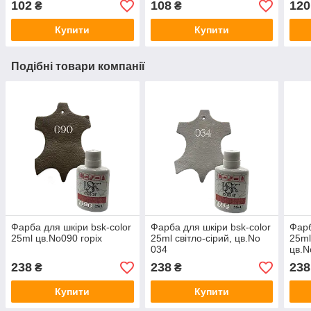
102
108
120
₴
₴
Купити
Купити
Подібні товари компанії
Фарба для шкіри bsk-color
Фарба для шкіри bsk-color
Фарб
25ml цв.No090 горіх
25ml світло-сірий, цв.No
25ml
034
цв.N
238
238
238
₴
₴
Купити
Купити