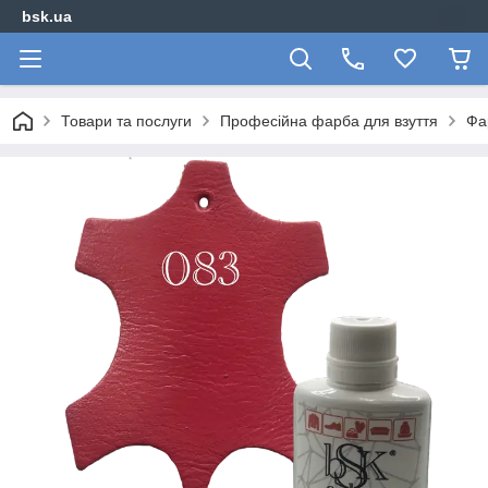
bsk.ua
Товари та послуги
Професійна фарба для взуття
Фа