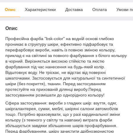
Опис
Характеристики
Доставка
Оплата
Умови п
Опис
Професійна фарба "bsk-color" на водній основі глибоко
проникає в структуру шкіри, ефективно підфарбовує та
перефарбовує вироби, навіть із повною зміною кольору,
приклад є на світлині за повного фарбування з білого кольору
в чорний. Вирізняється високою стійкістю та якістю
фарбування під час нанесення на будь-який колір.
Відштовхує воду. Не тріскає, не відстає від поверхні
шматочками. Застосовується для натуральної та синтетичної
шкіри (без покриття), тканин. Перед застосуванням
протестуйте на прихованій ділянці виробу.Перед
застосуванням розмішати до однорідного кольору!
Сфера застосування: вироби з гладких шкір: взуття, одяг,
шкіргалантерея, сумки, меблі, шкіряні салони автомобілів
тощо. Потрібно враховувати, що у разі кардинальної зміни
кольору (з темного у світлу та навпаки) витрата фарби
збільшується завдяки збільшенню шарів профарбування.
Перед фарбуванням, шкіру зачистити дрібнозернистою