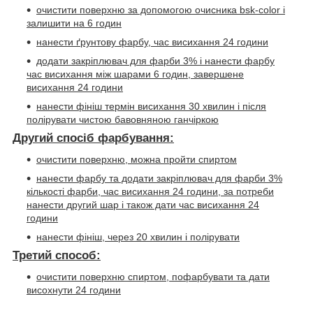
очистити поверхню за допомогою очисника
bsk-color
і
залишити на 6 годин
нанести ґрунтову фарбу, час висихання 24 години
додати закріплювач для фарби 3% і нанести фарбу
час висихання між шарами 6 годин, завершене
висихання 24 години
нанести фініш термін висихання 30 хвилин і після
полірувати чистою бавовняною ганчіркою
Другий спосіб фарбування:
очистити поверхню, можна пройти спиртом
нанести фарбу та додати закріплювач для фарби 3%
кількості фарби, час висихання 24 години, за потреби
нанести другий шар і також дати час висихання 24
години
нанести фініш, через 20 хвилин і полірувати
Третий способ:
очистити поверхню спиртом, пофарбувати та дати
висохнути 24 години