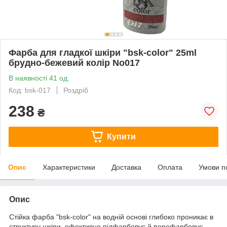
Фарба для гладкої шкіри "bsk-color" 25ml
брудно-бежевий колір No017
В наявності 41 од.
Код: bsk-017
Роздріб
238
₴
Купити
Опис
Характеристики
Доставка
Оплата
Умови п
Опис
Стійка фарба "bsk-color" на водній основі глибоко проникає в
структуру шкіри, ефективно підфарбовує й перефарбовує