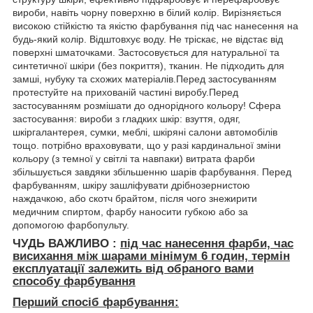
вироби, навіть чорну поверхню в білий колір. Вирізняється
високою стійкістю та якістю фарбування під час нанесення на
будь-який колір. Відштовхує воду. Не тріскає, не відстає від
поверхні шматочками. Застосовується для натуральної та
синтетичної шкіри (без покриття), тканин. Не підходить для
замші, нубуку та схожих матеріалів.Перед застосуванням
протестуйте на прихованій частині виробу.Перед
застосуванням розмішати до однорідного кольору! Сфера
застосування: вироби з гладких шкір: взуття, одяг,
шкіргалантерея, сумки, меблі, шкіряні салони автомобілів
тощо. потрібно враховувати, що у разі кардинальної зміни
кольору (з темної у світлі та навпаки) витрата фарби
збільшується завдяки збільшенню шарів фарбування. Перед
фарбуванням, шкіру зашліфувати дрібнозернистою
наждачкою, або скотч брайтом, після чого знежирити
медичним спиртом, фарбу наносити губкою або за
допомогою фарбопульту.
ЧУДЬ ВАЖЛИВО :
під час нанесення фарби, час
висихання між шарами мінімум
6 годин, термін
експлуатації залежить від обраного вами
способу фарбування
Перший спосіб фарбування: