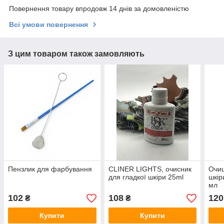
Повернення товару впродовж 14 днів за домовленістю
Всі умови повернення
З цим товаром також замовляють
Пензлик для фарбування
CLINER LIGHTS, очисник
Очищ
для гладкої шкіри 25ml
шкір
мл
102
108
120
₴
₴
Купити
Купити