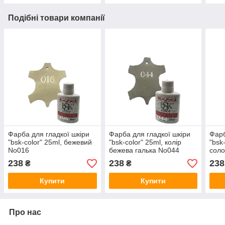
Подібні товари компанії
Фарба для гладкої шкіри
Фарба для гладкої шкіри
Фарб
"bsk-color" 25ml, бежевий
"bsk-color" 25ml, колір
"bsk
No016
бежева галька No044
соло
238
238
238
₴
₴
Купити
Купити
Про нас