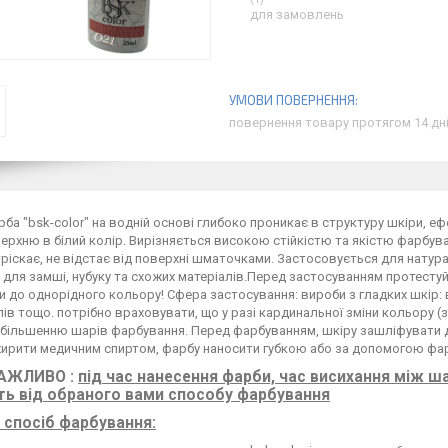
для замовлень
повернення товару протягом 14 дн
рба "bsk-color" на водній основі глибоко проникає в структуру шкіри, 
ерхню в білий колір. Вирізняється високою стійкістю та якістю фарбува
тріскає, не відстає від поверхні шматочками. Застосовується для натурал
 для замші, нубуку та схожих матеріалів.Перед застосуванням протесту
 до однорідного кольору! Сфера застосування: вироби з гладких шкір: вз
ів тощо. потрібно враховувати, що у разі кардинальної зміни кольору (з
збільшенню шарів фарбування. Перед фарбуванням, шкіру зашліфувати 
жирити медичним спиртом, фарбу наносити губкою або за допомогою фа
АЖЛИВО :
під час нанесення фарби, час висихання між 
ь від обраного вами способу фарбування
спосіб фарбування: