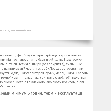
ів
за домовленістю
ефективно підфарбовує й перефарбовує вироби, навіть
ння під час нанесення на будь-який колір. Відштовхує
ьної та синтетичної шкіри (без покриття), тканин. Не
йте на прихованій частині виробу.Перед застосуванням
уття, одяг, шкіргалантерея, сумки, меблі, шкіряні салони
 темної у світлі та навпаки) витрата фарби збільшується
дрібнозернистою наждачкою, або скотч брайтом, після
рбопульту.
шарами мінімум
6 годин, термін експлуатації