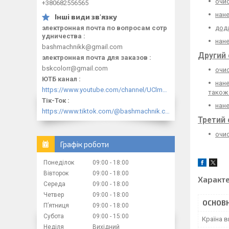
очи
+380682556565
нане
дода
электронная почта по вопросам сотр
удничества
нане
bashmachnikk@gmail.com
Другий 
электронная почта для заказов
bskcolorr@gmail.com
очи
ЮТБ канал
нане
https://www.youtube.com/channel/UClmpExjfqH65_PkVWCmgPbQ
також 
Тік-Ток
нане
https://www.tiktok.com/@bashmachnik.com.ua
Третий 
очис
Графік роботи
Понеділок
09:00
18:00
Вівторок
09:00
18:00
Характ
Середа
09:00
18:00
Четвер
09:00
18:00
ОСНОВН
Пʼятниця
09:00
18:00
Субота
09:00
15:00
Країна 
Неділя
Вихідний