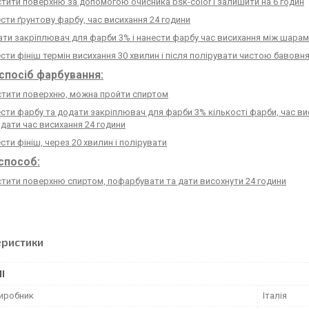
стити поверхню за допомогою очисника
bsk-color
і залишити на 6 годин
сти ґрунтову фарбу, час висихання 24 години
ти закріплювач для фарби 3% і нанести фарбу час висихання між шарам
сти фініш термін висихання 30 хвилин і після полірувати чистою бавов
спосіб фарбування:
стити поверхню, можна пройти спиртом
сти фарбу та додати закріплювач для фарби 3% кількості фарби, час вис
дати час висихання 24 години
сти фініш, через 20 хвилин і полірувати
способ:
тити поверхню спиртом, пофарбувати та дати висохнути 24 години
еристики
І
виробник
Італія