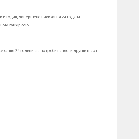
и 6 годин, завершене висихання 24 години
няною ганчіркою
ихання 24 години, за потреби нанести другий шар і