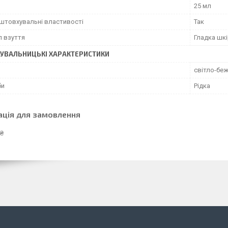
25 мл
штовхувальні властивості
Так
л взуття
Гладка шк
УВАЛЬНИЦЬКІ ХАРАКТЕРИСТИКИ
світло-бе
би
Рідка
ація для замовлення
 ₴