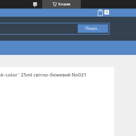
Кошик
Пошук...
sk-color" 25ml світло-бежевий No021