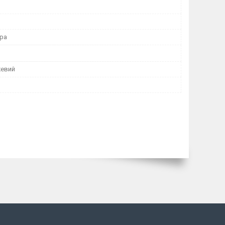
іра
жевий