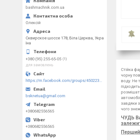
bashmachnik.com.ua
Олексій
Сквирское шоссе 178, Біла Церква, Укра
їна
+380 (95) 255-65-05
1
для замовлень
Стійка фа
чорну пов
https://m.facebook.com/groups/450223289123148/?ref=group_browse
воду. Не 
підходить
розмішати
bsknetua@gmail.com
автомобіл
завдяки 
чого зне
+380682556565
ЧУДЬ В
залежит
+380682556565
Перший 