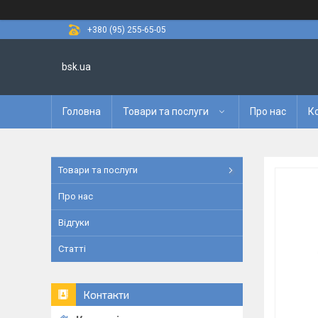
+380 (95) 255-65-05
bsk.ua
Головна
Товари та послуги
Про нас
К
Товари та послуги
Про нас
Відгуки
Статті
Контакти