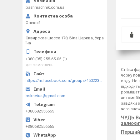
bashmachnik.com.ua
Олексій
Сквирское шоссе 178, Біла Церква, Укра
їна
+380 (95) 255-65-05
1
для замовлень
Стійка фа
чорну пов
https://m.facebook.com/groups/450223289123148/?ref=group_browse
воду. Не 
підходить
розмішати
bsknetua@gmail.com
автомобіл
завдяки 
чого зне
+380682556565
ЧУДЬ В
залежит
+380682556565
Перший 