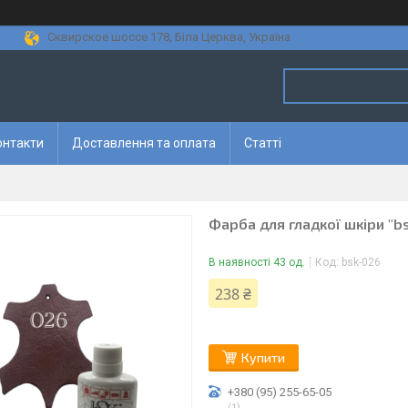
Сквирское шоссе 178, Біла Церква, Україна
онтакти
Доставлення та оплата
Статті
Фарба для гладкої шкіри "b
В наявності 43 од.
Код:
bsk-026
238 ₴
Купити
+380 (95) 255-65-05
1