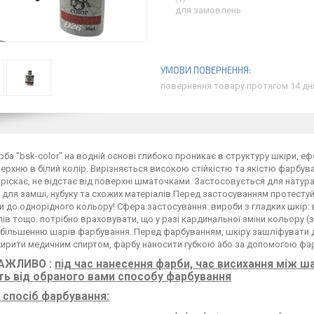
для замовлень
повернення товару протягом 14 дн
рба "bsk-color" на водній основі глибоко проникає в структуру шкіри, 
ерхню в білий колір. Вирізняється високою стійкістю та якістю фарбува
тріскає, не відстає від поверхні шматочками. Застосовується для натурал
 для замші, нубуку та схожих матеріалів.Перед застосуванням протесту
 до однорідного кольору! Сфера застосування: вироби з гладких шкір: вз
ів тощо. потрібно враховувати, що у разі кардинальної зміни кольору (з
збільшенню шарів фарбування. Перед фарбуванням, шкіру зашліфувати 
жирити медичним спиртом, фарбу наносити губкою або за допомогою фа
АЖЛИВО :
під час нанесення фарби, час висихання між 
ь від обраного вами способу фарбування
спосіб фарбування: