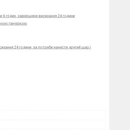
и 6 годин, завершене висихання 24 години
няною ганчіркою
ихання 24 години, за потреби нанести другий шар і