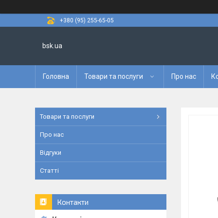
+380 (95) 255-65-05
bsk.ua
Головна
Товари та послуги
Про нас
К
Товари та послуги
Про нас
Відгуки
Статті
Контакти