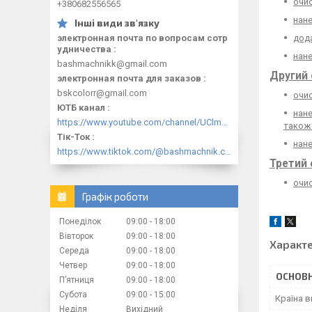
очи
+380682556565
нане
дода
электронная почта по вопросам сотр
удничества
нане
bashmachnikk@gmail.com
Другий 
электронная почта для заказов
bskcolorr@gmail.com
очи
ЮТБ канал
нане
https://www.youtube.com/channel/UClmpExjfqH65_PkVWCmgPbQ
також 
Тік-Ток
нане
https://www.tiktok.com/@bashmachnik.com.ua
Третий 
очис
Графік роботи
Понеділок
09:00
18:00
Вівторок
09:00
18:00
Характ
Середа
09:00
18:00
Четвер
09:00
18:00
ОСНОВН
Пʼятниця
09:00
18:00
Субота
09:00
15:00
Країна 
Неділя
Вихідний