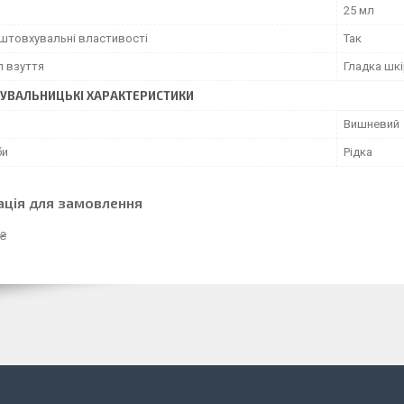
25 мл
штовхувальні властивості
Так
л взуття
Гладка шк
УВАЛЬНИЦЬКІ ХАРАКТЕРИСТИКИ
Вишневий
би
Рідка
ація для замовлення
 ₴