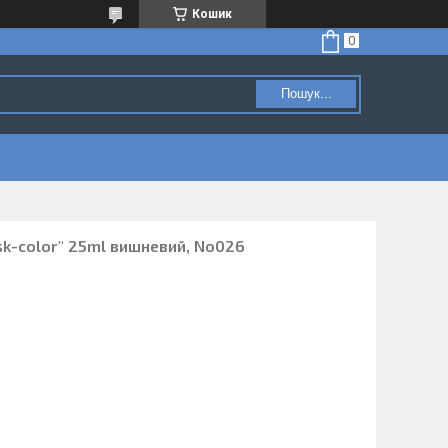
Кошик
Пошук...
sk-color" 25ml вишневий, No026