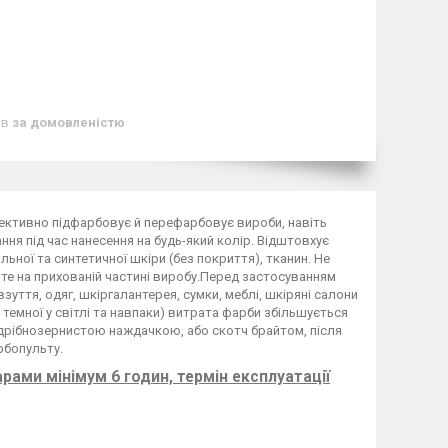
ів
за домовленістю
ефективно підфарбовує й перефарбовує вироби, навіть
ння під час нанесення на будь-який колір. Відштовхує
ьної та синтетичної шкіри (без покриття), тканин. Не
йте на прихованій частині виробу.Перед застосуванням
уття, одяг, шкіргалантерея, сумки, меблі, шкіряні салони
 темної у світлі та навпаки) витрата фарби збільшується
дрібнозернистою наждачкою, або скотч брайтом, після
рбопульту.
шарами мінімум
6 годин, термін експлуатації