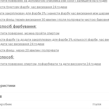
стити поверхню за допомогою очисника
bsk-color
і залишити на 6 годин
сти ґрунтову фарбу, час висихання 24 години
ти закріплювач для фарби 3% і нанести фарбу час висихання між шарам
сти фініш термін висихання 30 хвилин і після полірувати чистою бавов
спосіб фарбування:
стити поверхню, можна пройти спиртом
сти фарбу та додати закріплювач для фарби 3% кількості фарби, час вис
дати час висихання 24 години
сти фініш, через 20 хвилин і полірувати
способ:
тити поверхню спиртом, пофарбувати та дати висохнути 24 години
еристики
І
виробник
Італія