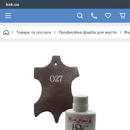
bsk.ua
Товари та послуги
Професійна фарба для взуття
Фа