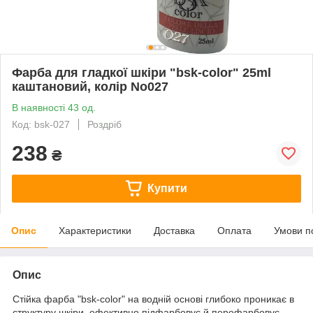
Фарба для гладкої шкіри "bsk-color" 25ml
каштановий, колір No027
В наявності 43 од.
Код: bsk-027
Роздріб
238
₴
Купити
Опис
Характеристики
Доставка
Оплата
Умови п
Опис
Стійка фарба "bsk-color" на водній основі глибоко проникає в
структуру шкіри, ефективно підфарбовує й перефарбовує