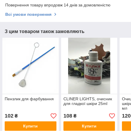
Повернення товару впродовж 14 днів за домовленістю
Всі умови повернення
З цим товаром також замовляють
Пензлик для фарбування
CLINER LIGHTS, очисник
Очищ
для гладкої шкіри 25ml
шкір
мл
102
108
120
₴
₴
Купити
Купити