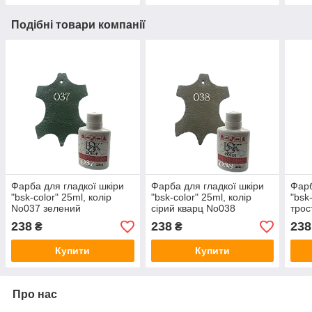
Подібні товари компанії
Фарба для гладкої шкіри
Фарба для гладкої шкіри
Фарб
"bsk-color" 25ml, колір
"bsk-color" 25ml, колір
"bsk
No037 зелений
сірий кварц No038
трос
No0
238
238
238
₴
₴
Купити
Купити
Про нас