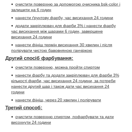
очистити поверхню за допомогою очисника
bsk-color
і
залишити на 6 годин
нанести ґрунтову фарбу, час висихання 24 години
додати закріплювач для фарби 3% і нанести фарбу
час висихання між шарами 6 годин, завершене
висихання 24 години
нанести фініш термін висихання 30 хвилин і після
полірувати чистою бавовняною ганчіркою
Другий спосіб фарбування:
очистити поверхню, можна пройти спиртом
нанести фарбу та додати закріплювач для фарби 3%
кількості фарби, час висихання 24 години, за потреби
нанести другий шар і також дати час висихання 24
години
нанести фініш, через 20 хвилин і полірувати
Третий способ:
очистити поверхню спиртом, пофарбувати та дати
висохнути 24 години