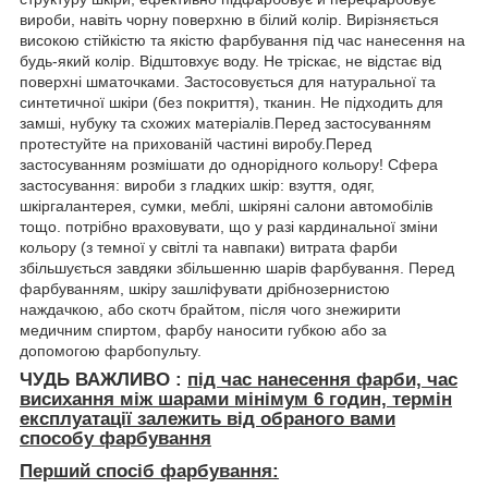
вироби, навіть чорну поверхню в білий колір. Вирізняється
високою стійкістю та якістю фарбування під час нанесення на
будь-який колір. Відштовхує воду. Не тріскає, не відстає від
поверхні шматочками. Застосовується для натуральної та
синтетичної шкіри (без покриття), тканин. Не підходить для
замші, нубуку та схожих матеріалів.Перед застосуванням
протестуйте на прихованій частині виробу.Перед
застосуванням розмішати до однорідного кольору! Сфера
застосування: вироби з гладких шкір: взуття, одяг,
шкіргалантерея, сумки, меблі, шкіряні салони автомобілів
тощо. потрібно враховувати, що у разі кардинальної зміни
кольору (з темної у світлі та навпаки) витрата фарби
збільшується завдяки збільшенню шарів фарбування. Перед
фарбуванням, шкіру зашліфувати дрібнозернистою
наждачкою, або скотч брайтом, після чого знежирити
медичним спиртом, фарбу наносити губкою або за
допомогою фарбопульту.
ЧУДЬ ВАЖЛИВО :
під час нанесення фарби, час
висихання між шарами мінімум
6 годин, термін
експлуатації залежить від обраного вами
способу фарбування
Перший спосіб фарбування: