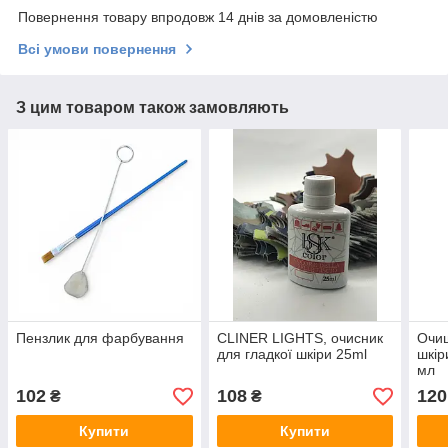
Повернення товару впродовж 14 днів за домовленістю
Всі умови повернення
З цим товаром також замовляють
Пензлик для фарбування
CLINER LIGHTS, очисник
Очищ
для гладкої шкіри 25ml
шкір
мл
102
108
120
₴
₴
Купити
Купити