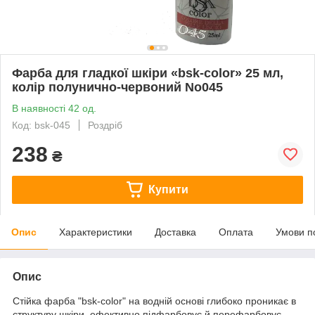
Фарба для гладкої шкіри «bsk-color» 25 мл,
колір полунично-червоний No045
В наявності 42 од.
Код: bsk-045
Роздріб
238
₴
Купити
Опис
Характеристики
Доставка
Оплата
Умови п
Опис
Стійка фарба "bsk-color" на водній основі глибоко проникає в
структуру шкіри, ефективно підфарбовує й перефарбовує