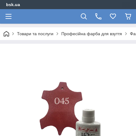
bsk.ua
Товари та послуги
Професійна фарба для взуття
Фа