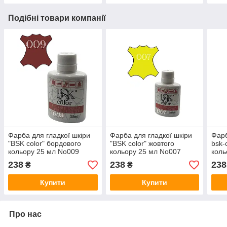
Подібні товари компанії
Фарба для гладкої шкіри
Фарба для гладкої шкіри
Фарб
"BSK color" бордового
"BSK color" жовтого
bsk-
кольору 25 мл No009
кольору 25 мл No007
коль
238
238
238
₴
₴
Купити
Купити
Про нас