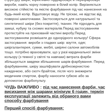
вироби, навіть чорну поверхню в білий колір. Вирізняється
високою стійкістю та якістю фарбування під час нанесення на
будь-який колір. Відштовхує воду. Не тріскає, не відстає від
поверхні шматочками. Застосовується для натуральної та
синтетичної шкіри (без покриття), тканин. Не підходить для
замші, нубуку та схожих матеріалів.Перед застосуванням
протестуйте на прихованій частині виробу.Перед
застосуванням розмішати до однорідного кольору! Сфера
застосування: вироби з гладких шкір: взуття, одяг,
шкіргалантерея, сумки, меблі, шкіряні салони автомобілів
тощо. потрібно враховувати, що у разі кардинальної зміни
кольору (з темної у світлі та навпаки) витрата фарби
збільшується завдяки збільшенню шарів фарбування. Перед
фарбуванням, шкіру зашліфувати дрібнозернистою
наждачкою, або скотч брайтом, після чого знежирити
медичним спиртом, фарбу наносити губкою або за
допомогою фарбопульту.
ЧУДЬ ВАЖЛИВО :
під час нанесення фарби, час
висихання між шарами мінімум
6 годин, термін
експлуатації залежить від обраного вами
способу фарбування
Перший спосіб фарбування: