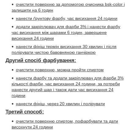
очистити поверхню за допомогою очисника
bsk-color
і
залишити на 6 годин
нанести ґрунтову фарбу, час висихання 24 години
додати закріплювач для фарби 3% і нанести фарбу
час висихання між шарами 6 годин, завершене
висихання 24 години
нанести фініш термін висихання 30 хвилин і після
полірувати чистою бавовняною ганчіркою
Другий спосіб фарбування:
очистити поверхню, можна пройти спиртом
нанести фарбу та додати закріплювач для фарби 3%
кількості фарби, час висихання 24 години, за потреби
нанести другий шар і також дати час висихання 24
години
нанести фініш, через 20 хвилин і полірувати
Третий способ:
очистити поверхню спиртом, пофарбувати та дати
висохнути 24 години