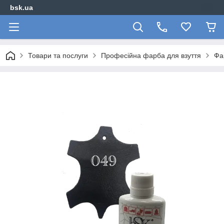
bsk.ua
Товари та послуги
Професійна фарба для взуття
Фа