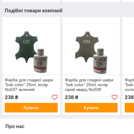
Подібні товари компанії
Фарба для гладкої шкіри
Фарба для гладкої шкіри
Фарб
"bsk-color" 25ml, колір
"bsk-color" 25ml, колір
"bsk
No037 зелений
сірий кварц No038
соло
238
238
238
₴
₴
Купити
Купити
Про нас