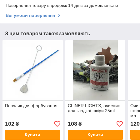
Повернення товару впродовж 14 днів за домовленістю
Всі умови повернення
З цим товаром також замовляють
Пензлик для фарбування
CLINER LIGHTS, очисник
Очищ
для гладкої шкіри 25ml
шкір
мл
102
108
120
₴
₴
Купити
Купити