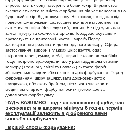
вироби, навіть чорну поверхню в білий колір. Вирізняється
високою стійкістю та якістю фарбування під час нанесення на
будь-який колір. Відштовхує воду. Не тріскає, не відстає від
поверхні шматочками. Застосовується для натуральної та
синтетичної шкіри (без покриття), тканин. Не підходить для
замші, нубуку та схожих матеріалів.Перед застосуванням
протестуйте на прихованій частині виробу.Перед
застосуванням розмішати до однорідного кольору! Сфера
застосування: вироби з гладких шкір: взуття, одяг,
шкіргалантерея, сумки, меблі, шкіряні салони автомобілів
тощо. потрібно враховувати, що у разі кардинальної зміни
кольору (з темної у світлі та навпаки) витрата фарби
збільшується завдяки збільшенню шарів фарбування. Перед
фарбуванням, шкіру зашліфувати дрібнозернистою
наждачкою, або скотч брайтом, після чого знежирити
медичним спиртом, фарбу наносити губкою або за
допомогою фарбопульту.
ЧУДЬ ВАЖЛИВО :
під час нанесення фарби, час
висихання між шарами мінімум
6 годин, термін
експлуатації залежить від обраного вами
способу фарбування
Перший спосіб фарбування: