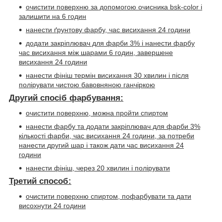
очистити поверхню за допомогою очисника
bsk-color
і
залишити на 6 годин
нанести ґрунтову фарбу, час висихання 24 години
додати закріплювач для фарби 3% і нанести фарбу
час висихання між шарами 6 годин, завершене
висихання 24 години
нанести фініш термін висихання 30 хвилин і після
полірувати чистою бавовняною ганчіркою
Другий спосіб фарбування:
очистити поверхню, можна пройти спиртом
нанести фарбу та додати закріплювач для фарби 3%
кількості фарби, час висихання 24 години, за потреби
нанести другий шар і також дати час висихання 24
години
нанести фініш, через 20 хвилин і полірувати
Третий способ:
очистити поверхню спиртом, пофарбувати та дати
висохнути 24 години