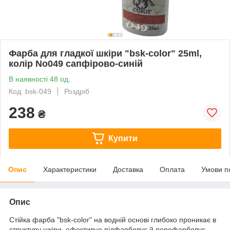
Фарба для гладкої шкіри "bsk-color" 25ml,
колір No049 сапфірово-синій
В наявності 48 од.
Код: bsk-049
Роздріб
238
₴
Купити
Опис
Характеристики
Доставка
Оплата
Умови п
Опис
Стійка фарба "bsk-color" на водній основі глибоко проникає в
структуру шкіри, ефективно підфарбовує й перефарбовує