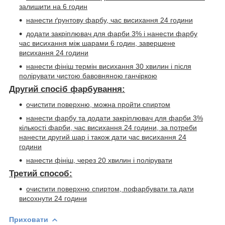
залишити на 6 годин
нанести ґрунтову фарбу, час висихання 24 години
додати закріплювач для фарби 3% і нанести фарбу
час висихання між шарами 6 годин, завершене
висихання 24 години
нанести фініш термін висихання 30 хвилин і після
полірувати чистою бавовняною ганчіркою
Другий спосіб фарбування:
очистити поверхню, можна пройти спиртом
нанести фарбу та додати закріплювач для фарби 3%
кількості фарби, час висихання 24 години, за потреби
нанести другий шар і також дати час висихання 24
години
нанести фініш, через 20 хвилин і полірувати
Третий способ:
очистити поверхню спиртом, пофарбувати та дати
висохнути 24 години
Приховати