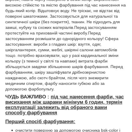
високою стійкістю та якістю фарбування під час нанесення на
будь-який колір. Відштовхує воду. Не тріскає, не відстає від
поверхні шматочками. Застосовується для натуральної та
синтетичної шкіри (без покриття), тканин. Не підходить для
замші, нубуку та схожих матеріалів.Перед застосуванням
протестуйте на прихованій частині виробу.Перед
застосуванням розмішати до однорідного кольору! Сфера
застосування: вироби з гладких шкір: взуття, одяг,
шкіргалантерея, сумки, меблі, шкіряні салони автомобілів
тощо. потрібно враховувати, що у разі кардинальної зміни
кольору (з темної у світлі та навпаки) витрата фарби
збільшується завдяки збільшенню шарів фарбування. Перед
фарбуванням, шкіру зашліфувати дрібнозернистою
наждачкою, або скотч брайтом, після чого знежирити
медичним спиртом, фарбу наносити губкою або за
допомогою фарбопульту.
ЧУДЬ ВАЖЛИВО :
під час нанесення фарби, час
висихання між шарами мінімум
6 годин, термін
експлуатації залежить від обраного вами
способу фарбування
Перший спосіб фарбування:
очистити поверхню за допомогою очисника
bsk-color
і