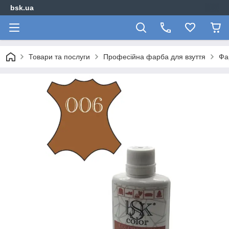
bsk.ua
Товари та послуги
Професійна фарба для взуття
Фа