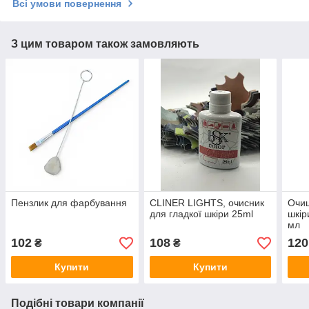
Всі умови повернення
З цим товаром також замовляють
Пензлик для фарбування
CLINER LIGHTS, очисник
Очищ
для гладкої шкіри 25ml
шкір
мл
102
108
120
₴
₴
Купити
Купити
Подібні товари компанії