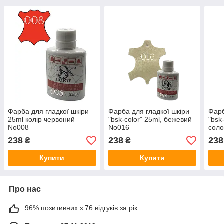
Фарба для гладкої шкіри
Фарба для гладкої шкіри
Фарб
25ml колір червоний
"bsk-color" 25ml, бежевий
"bsk
No008
No016
соло
238
238
238
₴
₴
Купити
Купити
Про нас
96% позитивних з 76 відгуків за рік