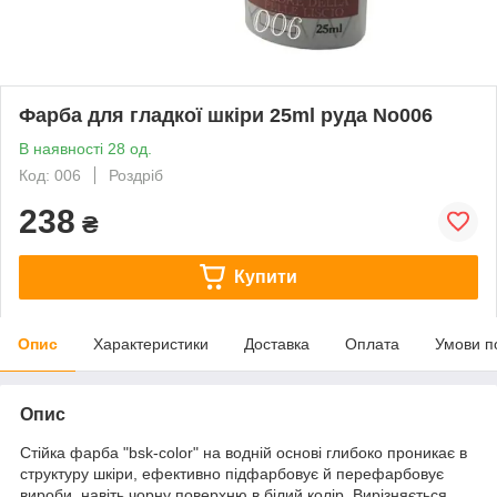
Фарба для гладкої шкіри 25ml руда No006
В наявності 28 од.
Код: 006
Роздріб
238
₴
Купити
Опис
Характеристики
Доставка
Оплата
Умови п
Опис
Стійка фарба "bsk-color" на водній основі глибоко проникає в
структуру шкіри, ефективно підфарбовує й перефарбовує
вироби, навіть чорну поверхню в білий колір. Вирізняється