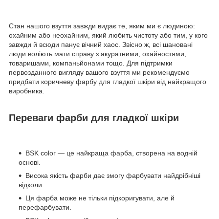
Стан нашого взуття завжди видає те, яким ми є людиною:
охайним або неохайним, який любить чистоту або тим, у кого
завжди й всюди панує вічний хаос. Звісно ж, всі шановані
люди воліють мати справу з акуратними, охайностями,
товаришами, компаньйонами тощо. Для підтримки
первозданного вигляду вашого взуття ми рекомендуємо
придбати коричневу фарбу для гладкої шкіри від найкращого
виробника.
Переваги фарби для гладкої шкіри
BSK color — це найкраща фарба, створена на водній
основі.
Висока якість фарби дає змогу фарбувати найдрібніші
відколи.
Ця фарба може не тільки підкоригувати, але й
перефарбувати.