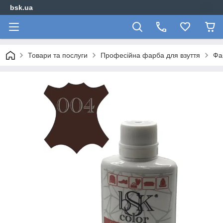
bsk.ua
Товари та послуги
Професійна фарба для взуття
Фа