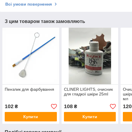
Всі умови повернення
З цим товаром також замовляють
Пензлик для фарбування
CLINER LIGHTS, очисник
Очищ
для гладкої шкіри 25ml
шкір
мл
102
108
120
₴
₴
Купити
Купити