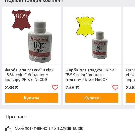
Подібні товари компанії
Фарба для гладкої шкіри
Фарба для гладкої шкіри
Фарб
"BSK color" бордового
"BSK color" жовтого
«bsk
кольору 25 мл No009
кольору 25 мл No007
черв
No0
238
238
238
₴
₴
Купити
Купити
Про нас
96% позитивних з 76 відгуків за рік