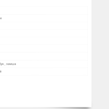
ne
бук , замша
й