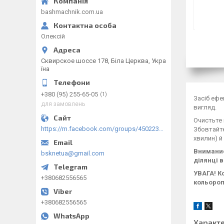
bashmachnik.com.ua
Олексій
Сквирское шоссе 178, Біла Церква, Укра
їна
+380 (95) 255-65-05
1
Засіб ефе
для замовлень
вигляд.
Очистьте 
https://m.facebook.com/groups/450223289123148/?ref=group_browse
Збовтайте
хвилин) й
Внимание
bsknetua@gmail.com
ділянці 
УВАГА! К
+380682556565
кольороп
+380682556565
Характ