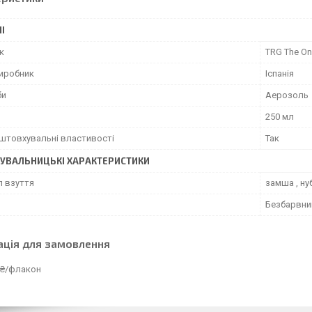
І
к
TRG The O
виробник
Іспанія
би
Аерозоль
250 мл
штовхувальні властивості
Так
УВАЛЬНИЦЬКІ ХАРАКТЕРИСТИКИ
л взуття
замша , ну
Безбарвни
ація для замовлення
 ₴/флакон