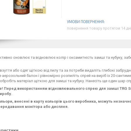
повернення товару протягом 14 дн
ктивно оновлює та відновлює колір і оксамитність замші та нубуку, заб
взуття або одяг щіткою від пилу та за потреби видаліть глибокі забрудн
 аерозольний балон і рівномірно розпиліть спрей на виріб із 20-сантим
 обробіть матеріал щіткою для замші та нубуку. Нанесіть ще один шар
! Перед використанням відновлювального спрею для замші TRG Sue
виробу.
ольори, внесені в карту кольорів цього виробника, можуть незначн
ередавання монітора або дисплея.
еристики