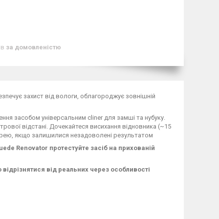
ів
за домовленістю
езпечує захист від вологи, облагороджує зовнішній
ення засобом універсальним cliner для замші та нубуку.
етрової відстані. Дочекайтеся висихання відновника (~15
 спрею, якщо залишилися незадоволені результатом
de Renovator протестуйте засіб на прихованій
о відрізнятися від реальних через особливості