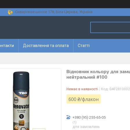
Сквирское шоссе 178, Біла Церква, Україна
онтакти
Доставлення та оплата
Статті
Відновник кольору для замш
нейтральний #100
Немає в наявності
Код:
GAF2810002
600 ₴/флакон
+380 (95) 255-65-05
1
для замовлень