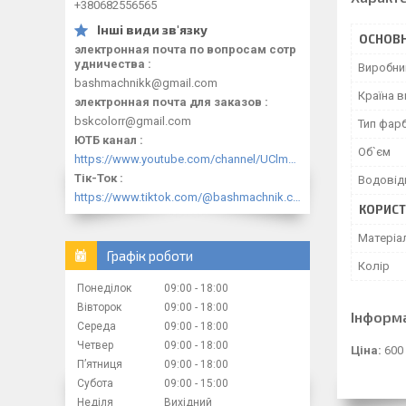
+380682556565
ОСНОВН
электронная почта по вопросам сотр
удничества
Виробни
bashmachnikk@gmail.com
Країна 
электронная почта для заказов
bskcolorr@gmail.com
Тип фар
ЮТБ канал
Об`єм
https://www.youtube.com/channel/UClmpExjfqH65_PkVWCmgPbQ
Тік-Ток
Водовід
https://www.tiktok.com/@bashmachnik.com.ua
КОРИСТ
Матеріа
Графік роботи
Колір
Понеділок
09:00
18:00
Вівторок
09:00
18:00
Інформ
Середа
09:00
18:00
Четвер
09:00
18:00
Ціна:
600
Пʼятниця
09:00
18:00
Субота
09:00
15:00
Неділя
Вихідний