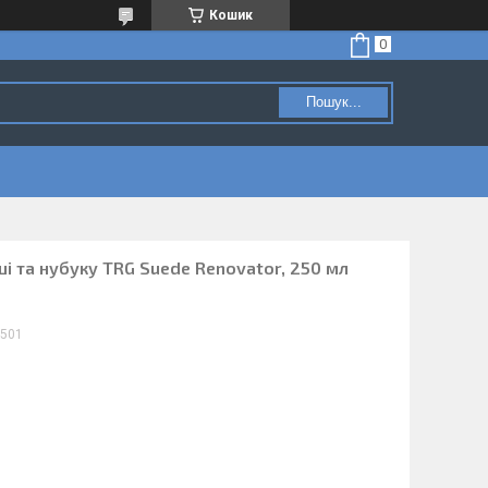
Кошик
Пошук...
і та нубуку TRG Suede Renovator, 250 мл
501