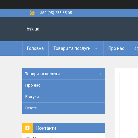
+380 (95) 255-65-05
bsk.ua
Головна
Товари та послуги
Про нас
К
Товари та послуги
Про нас
Відгуки
Статті
Контакти