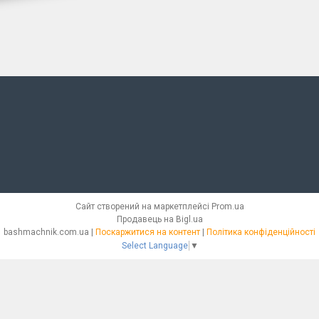
Сайт створений на маркетплейсі
Prom.ua
Продавець на Bigl.ua
bashmachnik.com.ua |
Поскаржитися на контент
|
Політика конфіденційності
Select Language
▼