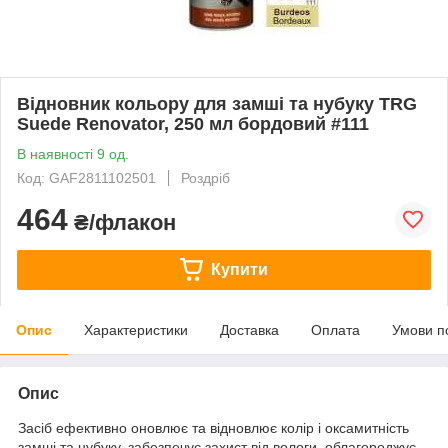
Відновник кольору для замші та нубуку TRG
Suede Renovator, 250 мл бордовий #111
В наявності 9 од.
Код: GAF2811102501
Роздріб
464
₴/флакон
Купити
Опис
Характеристики
Доставка
Оплата
Умови п
Опис
Засіб ефективно оновлює та відновлює колір і оксамитність
замші та нубуку, забезпечує захист від вологи, облагороджує