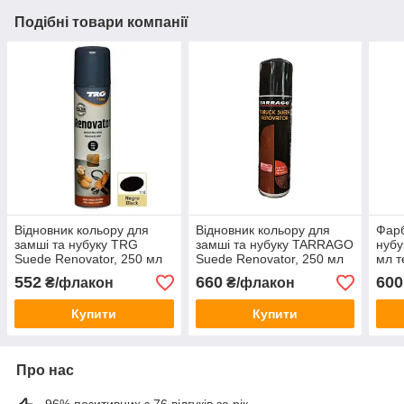
Подібні товари компанії
Відновник кольору для
Відновник кольору для
Фарб
замші та нубуку TRG
замші та нубуку TARRAGO
нубу
Suede Renovator, 250 мл
Suede Renovator, 250 мл
мл т
чорний #118
pink рожевий #100
552
660
600
₴/флакон
₴/флакон
Купити
Купити
Про нас