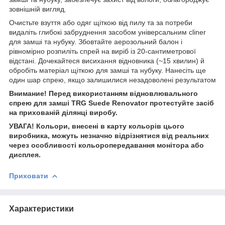
зовнішній вигляд.
Очистьте взуття або одяг щіткою від пилу та за потреби
видаліть глибокі забруднення засобом універсальним cliner
для замші та нубуку. Збовтайте аерозольний балон і
рівномірно розпиліть спрей на виріб із 20-сантиметрової
відстані. Дочекайтеся висихання відновника (~15 хвилин) й
обробіть матеріал щіткою для замші та нубуку. Нанесіть ще
один шар спрею, якщо залишилися незадоволені результатом
Внимание! Перед використанням відновлювального
спрею для замші TRG Suede Renovator протестуйте засіб
на прихованій ділянці виробу.
УВАГА! Кольори, внесені в карту кольорів цього
виробника, можуть незначно відрізнятися від реальних
через особливості кольоропередавання монітора або
дисплея.
Приховати
Характеристики