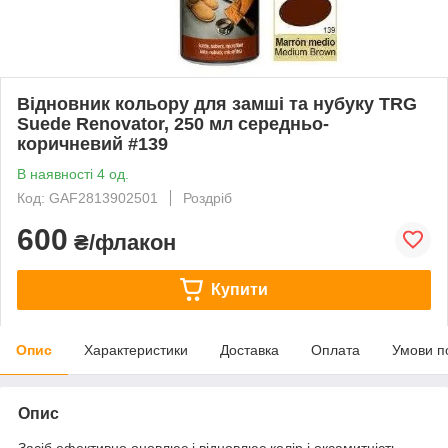
Відновник кольору для замші та нубуку TRG
Suede Renovator, 250 мл середньо-
коричневий #139
В наявності 4 од.
Код: GAF2813902501
Роздріб
600
₴/флакон
Купити
Опис
Характеристики
Доставка
Оплата
Умови п
Опис
Засіб ефективно оновлює і відновлює колір і оксамитність