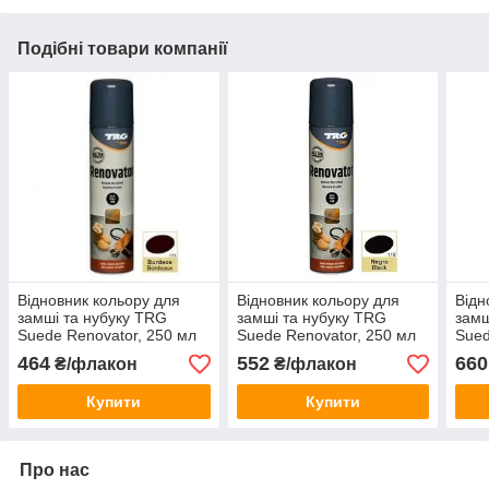
Подібні товари компанії
Відновник кольору для
Відновник кольору для
Відн
замші та нубуку TRG
замші та нубуку TRG
замш
Suede Renovator, 250 мл
Suede Renovator, 250 мл
Sued
бордовий #111
чорний #118
pink
464
552
660
₴/флакон
₴/флакон
Купити
Купити
Про нас