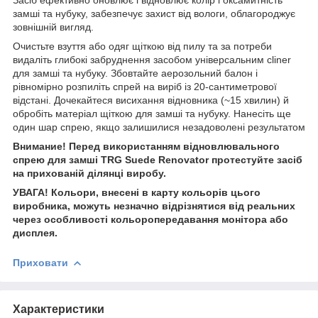
замші та нубуку, забезпечує захист від вологи, облагороджує
зовнішній вигляд.
Очистьте взуття або одяг щіткою від пилу та за потреби
видаліть глибокі забруднення засобом універсальним cliner
для замші та нубуку. Збовтайте аерозольний балон і
рівномірно розпиліть спрей на виріб із 20-сантиметрової
відстані. Дочекайтеся висихання відновника (~15 хвилин) й
обробіть матеріал щіткою для замші та нубуку. Нанесіть ще
один шар спрею, якщо залишилися незадоволені результатом
Внимание! Перед використанням відновлювального
спрею для замші TRG Suede Renovator протестуйте засіб
на прихованій ділянці виробу.
УВАГА! Кольори, внесені в карту кольорів цього
виробника, можуть незначно відрізнятися від реальних
через особливості кольоропередавання монітора або
дисплея.
Приховати
Характеристики