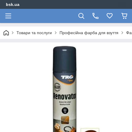
bsk.ua
Товари та послуги
Професійна фарба для взуття
Фа