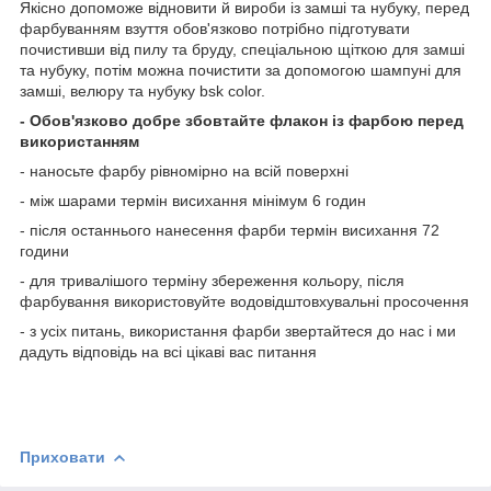
Якісно допоможе відновити й вироби із замші та нубуку, перед
фарбуванням взуття обов'язково потрібно підготувати
почистивши від пилу та бруду, спеціальною щіткою для замші
та нубуку, потім можна почистити за допомогою шампуні для
замші, велюру та нубуку bsk color.
- Обов'язково добре збовтайте флакон із фарбою перед
використанням
- наносьте фарбу рівномірно на всій поверхні
- між шарами термін висихання мінімум 6 годин
- після останнього нанесення фарби термін висихання 72
години
- для тривалішого терміну збереження кольору, після
фарбування використовуйте водовідштовхувальні просочення
- з усіх питань, використання фарби звертайтеся до нас і ми
дадуть відповідь на всі цікаві вас питання
Приховати