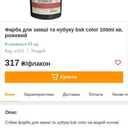
Фарба для замші та нубуку bsk color 100ml кв.
рожевий
В наявності 53 од.
Код: z-021
Роздріб
317
₴/флакон
Купити
Опис
Характеристики
Доставка
Оплата
Умови п
Опис
Стійка фарба для замші та нубуку bsk color на водній основі.