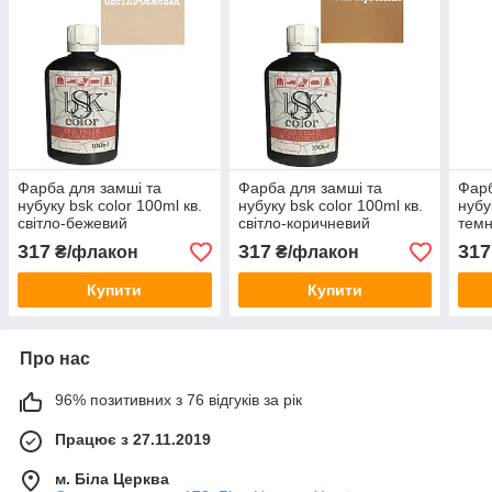
Фарба для замші та
Фарба для замші та
Фарб
нубуку bsk color 100ml кв.
нубуку bsk color 100ml кв.
нубу
світло-бежевий
світло-коричневий
темн
317
317
317
₴/флакон
₴/флакон
Купити
Купити
Про нас
96% позитивних з 76 відгуків за рік
Працює з 27.11.2019
м. Біла Церква