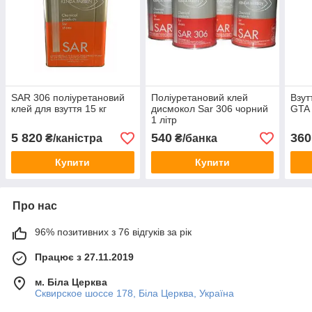
SAR 306 поліуретановий
Поліуретановий клей
Взу
клей для взуття 15 кг
дисмокол Sar 306 чорний
GTA л
1 літр
5 820
540
360
₴/каністра
₴/банка
Купити
Купити
Про нас
96% позитивних з 76 відгуків за рік
Працює з 27.11.2019
м. Біла Церква
Сквирское шоссе 178, Біла Церква, Україна