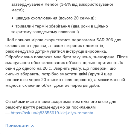
затверджувачем Kendor (3-5% від використовуваної
маси);
швидке схоплювання (всього 20 секунд);
тривалий термін зберігання (два роки в щільно
закритому заводському пакованні).
Щоб повною мірою скористатися перевагами SAR 306 для
склеювання підошви, а також шкіряних елементів,
рекомендуємо дотримуватися інструкції виробника.
Оброблювана поверхня має бути закушена, знежирена. Після
змащування обох склеюваних об'єктів, щільно притисніть їх
один до одного на 20 с. Зверніть увагу, що поверхні, що
сильно вбирають, потрібно змастити двічі (другий шар
наноситься через 20 хвилин після першого), а максимальній
міцності склеєний об'єкт досягає через дві доби.
Ознайомитися з іншим асортиментом якісного клею для
ремонту взуття рекомендуємо за посиланням
—
https://bsk.ua/g83355619-klej-dlya-remonta
.
Приховати