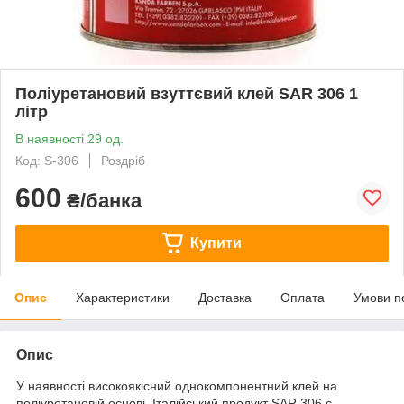
Поліуретановий взуттєвий клей SAR 306 1
літр
В наявності 29 од.
Код: S-306
Роздріб
600
₴/банка
Купити
Опис
Характеристики
Доставка
Оплата
Умови п
Опис
У наявності високоякісний однокомпонентний клей на
поліуретановій основі. Італійський продукт SAR 306 є