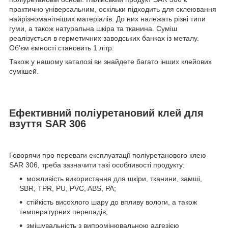
практично універсальним, оскільки підходить для склеювання
найрізноманітніших матеріалів. До них належать різні типи
гуми, а також натуральна шкіра та тканина. Суміш
реалізується в герметичних заводських банках із металу.
Об'єм ємності становить 1 літр.
Також у нашому каталозі ви знайдете багато інших клейових
сумішей.
Ефективний поліуретановий клей для
взуття SAR 306
Говорячи про переваги експлуатації поліуретанового клею
SAR 306, треба зазначити такі особливості продукту:
можливість використання для шкіри, тканини, замші,
SBR, TPR, PU, PVC, ABS, PA;
стійкість висохлого шару до впливу вологи, а також
температурних перепадів;
змішувальність з випромінювальною адгезією