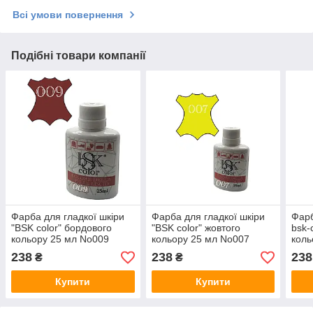
Всі умови повернення
Подібні товари компанії
Фарба для гладкої шкіри
Фарба для гладкої шкіри
Фарб
"BSK color" бордового
"BSK color" жовтого
bsk-
кольору 25 мл No009
кольору 25 мл No007
коль
238
238
238
₴
₴
Купити
Купити