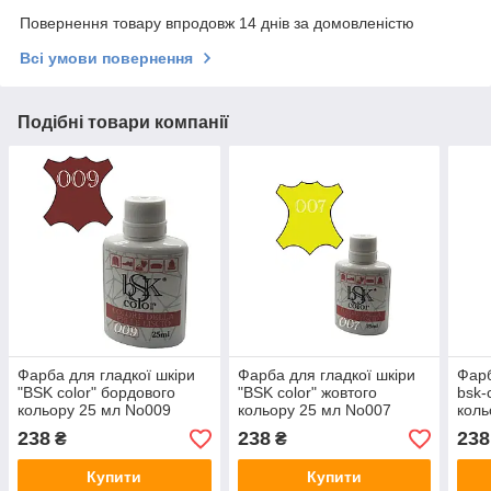
Повернення товару впродовж 14 днів за домовленістю
Всі умови повернення
Подібні товари компанії
Фарба для гладкої шкіри
Фарба для гладкої шкіри
Фарб
"BSK color" бордового
"BSK color" жовтого
bsk-
кольору 25 мл No009
кольору 25 мл No007
коль
238
238
238
₴
₴
Купити
Купити