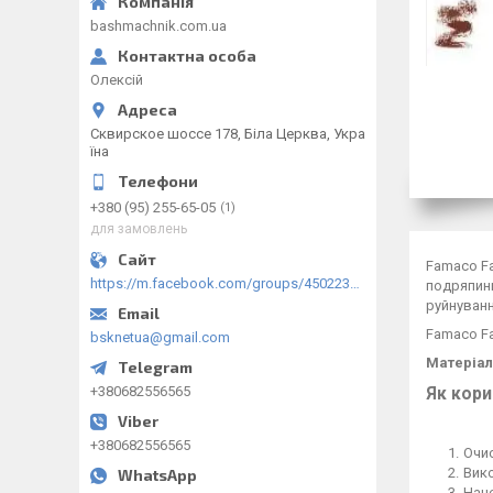
bashmachnik.com.ua
Олексій
Сквирское шоссе 178, Біла Церква, Укра
їна
+380 (95) 255-65-05
1
для замовлень
Famaco Fa
https://m.facebook.com/groups/450223289123148/?ref=group_browse
подряпини
руйнуван
Famaco Fa
bsknetua@gmail.com
Матеріал
+380682556565
Як кори
+380682556565
Очис
Вик
Нане