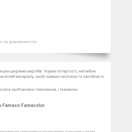
ів
за домовленістю
нших шкіряних виробів. Усуває потертості, неглибокі
 вглиб матеріалу, засіб «шиває» волокна та запобігає їх
осити засіб можна і пензликом, і тканиною.
в Famaco Famacolor
пензликом і рівномірно розподіліть її тонким шаром.