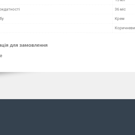
ридатності
36 міс
бу
Крем
Коричневи
ація для замовлення
 ₴