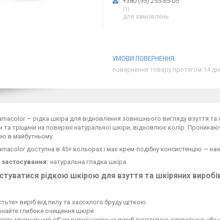
+380 (95) 255-65-05
1
для замовлень
повернення товару протягом 14 дн
macolor — рідка шкіра для відновлення зовнішнього вигляду взуття та і
 та тріщини на поверхні натуральної шкіри, відновлює колір. Проникаючи
ню в майбутньому.
macolor доступна в 45+ кольорах і має крем-подібну консистенцію — нан
 застосування:
натуральна гладка шкіра.
стуватися рідкою шкірою для взуття та шкіряних виробі
тьте> виріб від пилу та засохлого бруду щіткою.
онайте глибоке очищення шкіри
сіть мінімальний об'єм рідкої шкіри на виріб взуттєвою серветкою або 