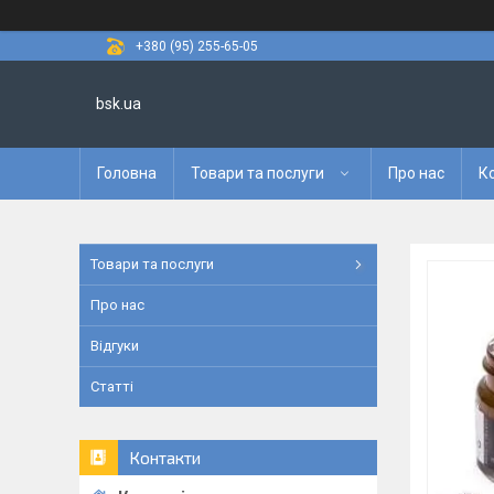
+380 (95) 255-65-05
bsk.ua
Головна
Товари та послуги
Про нас
К
Товари та послуги
Про нас
Відгуки
Статті
Контакти