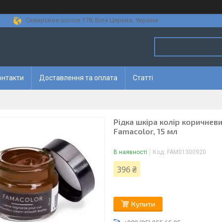
Сквирское шоссе 178, Біла Церква, Україна
онтакти
Доставлення та оплата
Статті
Рідка шкіра колір коричнев
Famacolor, 15 мл
В наявності
Код:
FAM01300920
396 ₴
Купити