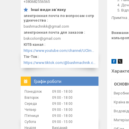
+380682556565
Доче
Відп
электронная почта по вопросам сотр
Примітка.
удничества
bashmachnikk@gmail.com
электронная почта для заказов
Внимание
кольороп
bskcolorr@gmail.com
ЮТБ канал
https://www.youtube.com/channel/UClmpExjfqH65_PkVWCmgPbQ
Тік-Ток
https://www.tiktok.com/@bashmachnik.com.ua
Характ
Графік роботи
ОСНОВН
Понеділок
09:00
18:00
Виробни
Вівторок
09:00
18:00
Країна 
Середа
09:00
18:00
Четвер
09:00
18:00
Водовід
Пʼятниця
09:00
18:00
Матеріа
Субота
09:00
15:00
Неділя
Вихідний
Об`єм