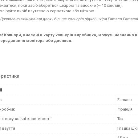
кайтеся, поки засіб вбереться шкірою та висохне (~ 10 хвилин).
оліруйте виріб взуттєвою серветкою або щіткою.
 Дозволено змішування двох і більше кольорів рідкої шкіри Famaco Famacol
! Кольори, внесені в карту кольорів виробника, можуть незначно в
ередавання монітора або дисплея.
еристики
І
к
Famaco
виробник
Франція
штовхувальні властивості
Так
л взуття
Гладка шк
15 мл