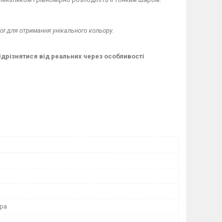
or для отримання унікального кольору.
ідрізнятися від реальних через особливості
іра