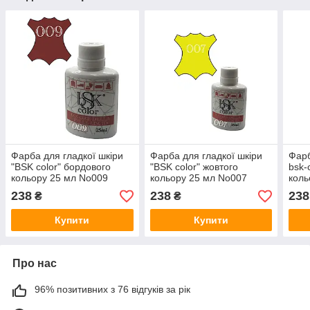
Фарба для гладкої шкіри
Фарба для гладкої шкіри
Фарб
"BSK color" бордового
"BSK color" жовтого
bsk-
кольору 25 мл No009
кольору 25 мл No007
коль
238
238
238
₴
₴
Купити
Купити
Про нас
96% позитивних з 76 відгуків за рік