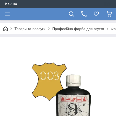
bsk.ua
Товари та послуги
Професійна фарба для взуття
Фа