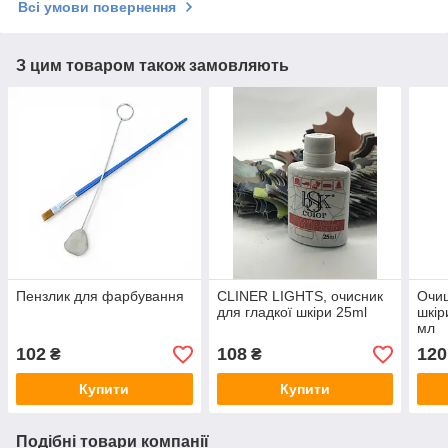
Всі умови повернення
З цим товаром також замовляють
Пензлик для фарбування
CLINER LIGHTS, очисник
Очищ
для гладкої шкіри 25ml
шкір
мл
102
108
120
₴
₴
Купити
Купити
Подібні товари компанії