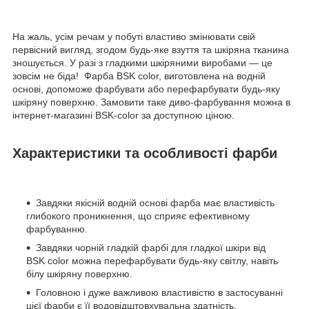
На жаль, усім речам у побуті властиво змінювати свій
первісний вигляд, згодом будь-яке взуття та шкіряна тканина
зношується. У разі з гладкими шкіряними виробами — це
зовсім не біда! Фарба BSK color, виготовлена на водній
основі, допоможе фарбувати або перефарбувати будь-яку
шкіряну поверхню. Замовити таке диво-фарбування можна в
інтернет-магазині BSK-color за доступною ціною.
Характеристики та особливості фарби
Завдяки якісній водній основі фарба має властивість
глибокого проникнення, що сприяє ефективному
фарбуванню.
Завдяки чорній гладкій фарбі для гладкої шкіри від
BSK color можна перефарбувати будь-яку світлу, навіть
білу шкіряну поверхню.
Головною і дуже важливою властивістю в застосуванні
цієї фарби є її водовідштовхувальна здатність.