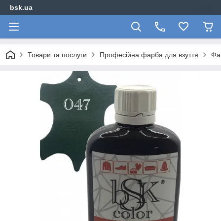
bsk.ua
Товари та послуги
Професійна фарба для взуття
Фа