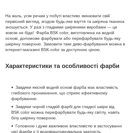
На жаль, усім речам у побуті властиво змінювати свій
первісний вигляд, згодом будь-яке взуття та шкіряна тканина
зношується. У разі з гладкими шкіряними виробами — це
зовсім не біда! Фарба BSK color, виготовлена на водній
основі, допоможе фарбувати або перефарбувати будь-яку
шкіряну поверхню. Замовити таке диво-фарбування можна в
інтернет-магазині BSK-color за доступною ціною.
Характеристики та особливості фарби
Завдяки якісній водній основі фарба має властивість
глибокого проникнення, що сприяє ефективному
фарбуванню.
Завдяки чорній гладкій фарбі для гладкої шкіри від
BSK color можна перефарбувати будь-яку світлу, навіть
білу шкіряну поверхню.
Головною і дуже важливою властивістю в застосуванні
цієї фарби є її водовідштовхувальна здатність.