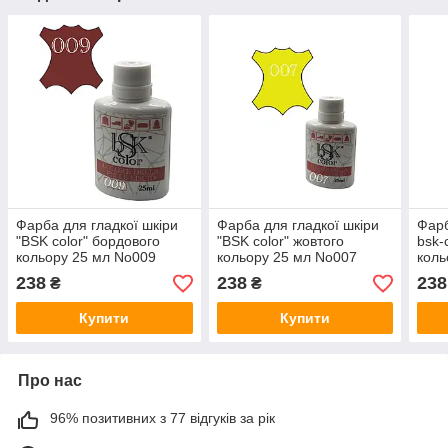
Фарба для гладкої шкіри
Фарба для гладкої шкіри
Фарб
"BSK color" бордового
"BSK color" жовтого
bsk-
кольору 25 мл No009
кольору 25 мл No007
коль
238
238
238
₴
₴
Купити
Купити
Про нас
96% позитивних з 77 відгуків за рік