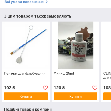
Всі умови повернення
З цим товаром також замовляють
Пензлик для фарбування
Финиш 25ml
CLIN
для 
102
120
108
₴
₴
Купити
Купити
Подібні товари компанії