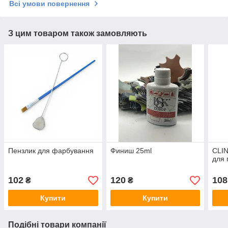
Всі умови повернення
З цим товаром також замовляють
Пензлик для фарбування
Финиш 25ml
CLIN
для 
102
120
108
₴
₴
Купити
Купити
Подібні товари компанії