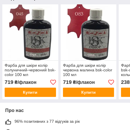
Фарба для шкіри колір
Фарба для шкіри колір
Фарб
полуничний-червоний bsk-
червона малина bsk-color
bsk-
color 100 мл
100 мл
коль
719
719
238
₴/флакон
₴/флакон
Купити
Купити
Про нас
96% позитивних з 77 відгуків за рік