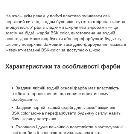
На жаль, усім речам у побуті властиво змінювати свій
первісний вигляд, згодом будь-яке взуття та шкіряна тканина
зношується. У разі з гладкими шкіряними виробами — це
зовсім не біда! Фарба BSK color, виготовлена на водній
основі, допоможе фарбувати або перефарбувати будь-яку
шкіряну поверхню. Замовити таке диво-фарбування можна в
інтернет-магазині BSK-color за доступною ціною.
Характеристики та особливості фарби
Завдяки якісній водній основі фарба має властивість
глибокого проникнення, що сприяє ефективному
фарбуванню.
Завдяки чорній гладкій фарбі для гладкої шкіри від
BSK color можна перефарбувати будь-яку світлу, навіть
білу шкіряну поверхню.
Головною і дуже важливою властивістю в застосуванні
цієї фарби є її водовідштовхувальна здатність.