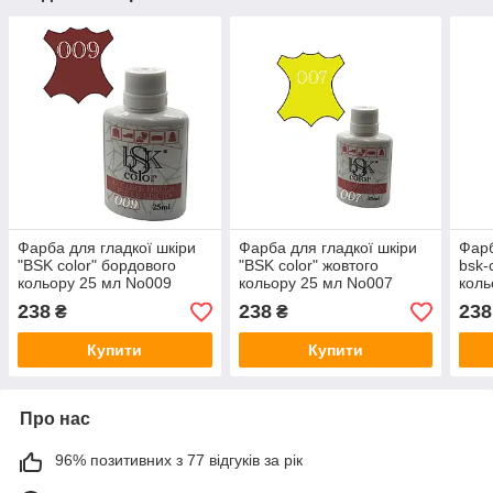
Фарба для гладкої шкіри
Фарба для гладкої шкіри
Фарб
"BSK color" бордового
"BSK color" жовтого
bsk-
кольору 25 мл No009
кольору 25 мл No007
коль
238
238
238
₴
₴
Купити
Купити
Про нас
96% позитивних з 77 відгуків за рік