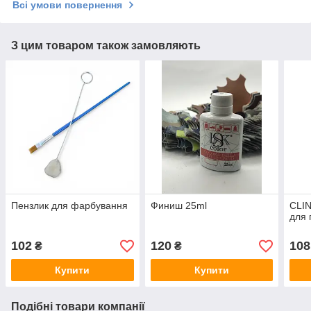
Всі умови повернення
З цим товаром також замовляють
Пензлик для фарбування
Финиш 25ml
CLIN
для 
102
120
108
₴
₴
Купити
Купити
Подібні товари компанії