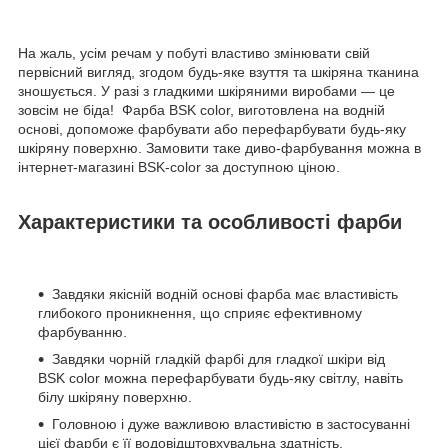
На жаль, усім речам у побуті властиво змінювати свій
первісний вигляд, згодом будь-яке взуття та шкіряна тканина
зношується. У разі з гладкими шкіряними виробами — це
зовсім не біда! Фарба BSK color, виготовлена на водній
основі, допоможе фарбувати або перефарбувати будь-яку
шкіряну поверхню. Замовити таке диво-фарбування можна в
інтернет-магазині BSK-color за доступною ціною.
Характеристики та особливості фарби
Завдяки якісній водній основі фарба має властивість
глибокого проникнення, що сприяє ефективному
фарбуванню.
Завдяки чорній гладкій фарбі для гладкої шкіри від
BSK color можна перефарбувати будь-яку світлу, навіть
білу шкіряну поверхню.
Головною і дуже важливою властивістю в застосуванні
цієї фарби є її водовідштовхувальна здатність.