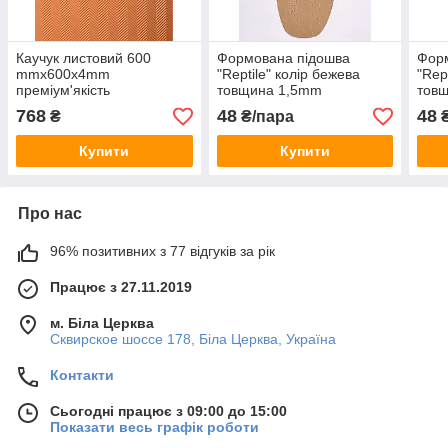
Каучук листовий 600
Формована підошва
Фор
mmx600x4mm
"Reptile" колір бежева
"Rept
преміум'якість
товщина 1,5mm
тов
768
48
48
₴
₴/пара
₴
Купити
Купити
Про нас
96% позитивних з 77 відгуків за рік
Працює з 27.11.2019
м. Біла Церква
Сквирское шоссе 178, Біла Церква, Україна
Контакти
Сьогодні працює з 09:00 до 15:00
Показати весь графік роботи