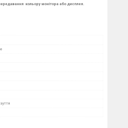
з передавання кольору монітора або дисплея.
ne
взуття