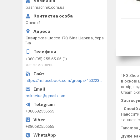
bashmachnik.com.ua
Олексій
Сквирское шоссе 178, Біла Церква, Укра
їна
+380 (95) 255-65-05
1
для замовлень
TRG Shoe 
https://m.facebook.com/groups/450223289123148/?ref=group_browse
в основі 
колір, на
Cream скл
bsknetua@gmail.com
Застосув
Спосіб 
+380682556565
Наносити
тонше піс
+380682556565
Також за 
Дуже важ