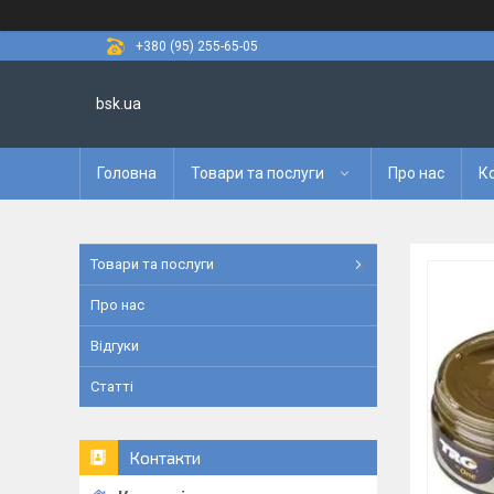
+380 (95) 255-65-05
bsk.ua
Головна
Товари та послуги
Про нас
К
Товари та послуги
Про нас
Відгуки
Статті
Контакти