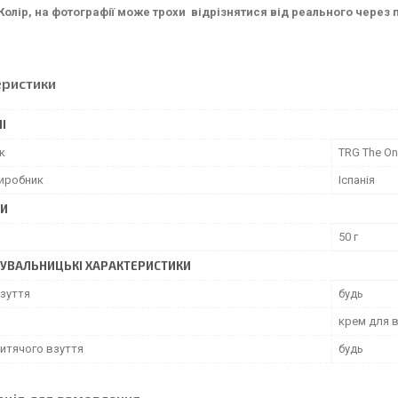
 Колір, на фотографії може трохи відрізнятися від реального чере
еристики
І
к
TRG The O
виробник
Іспанія
РИ
50 г
УВАЛЬНИЦЬКІ ХАРАКТЕРИСТИКИ
взуття
будь
крем для 
дитячого взуття
будь