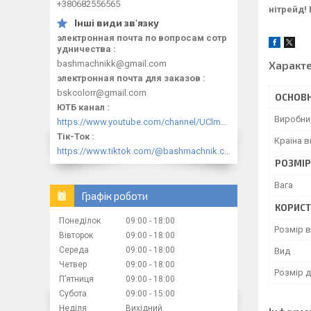
+380682556565
нітрейд!
электронная почта по вопросам сотр
удничества
Характ
bashmachnikk@gmail.com
электронная почта для заказов
bskcolorr@gmail.com
ОСНОВН
ЮТБ канал
Виробни
https://www.youtube.com/channel/UClmpExjfqH65_PkVWCmgPbQ
Тік-Ток
Країна 
https://www.tiktok.com/@bashmachnik.com.ua
РОЗМІ
Вага
Графік роботи
КОРИСТ
Понеділок
09:00
18:00
Розмір 
Вівторок
09:00
18:00
Середа
09:00
18:00
Вид
Четвер
09:00
18:00
Розмір 
Пʼятниця
09:00
18:00
Субота
09:00
15:00
Неділя
Вихідний