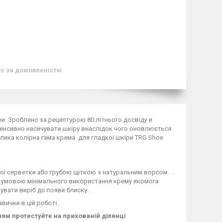
ів
за домовленістю
ри. Зроблено за рецептурою 80 літнього досвіду и
нтенсивно насичувати шкіру внаслідок чого оновлюється
елика колірна гама крема для гладкої шкіри TRG Shoe
ої серветки або грубою щіткою з натуральним ворсом. .
 умовою мінімального використання крему якомога
рувати виріб до появи блиску.
вички в цій роботі.
ням протестуйте на прихованій ділянці