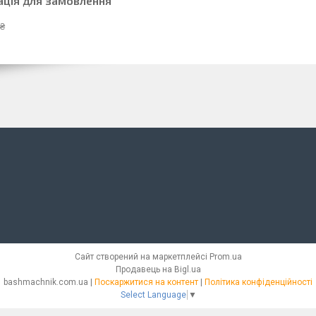
ація для замовлення
 ₴
Сайт створений на маркетплейсі
Prom.ua
Продавець на Bigl.ua
bashmachnik.com.ua |
Поскаржитися на контент
|
Політика конфіденційності
Select Language
▼