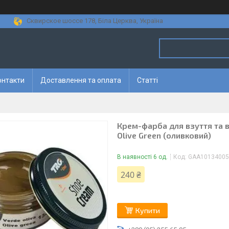
Сквирское шоссе 178, Біла Церква, Україна
онтакти
Доставлення та оплата
Статті
Крем-фарба для взуття та ви
Olive Green (оливковий)
В наявності 6 од.
Код:
GAA10134005
240 ₴
Купити