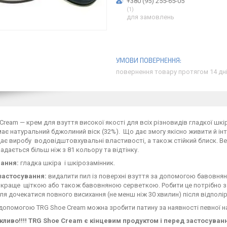
+380 (95) 255-65-05
1
для замовлень
повернення товару протягом 14 дн
Cream — крем для взуття високої якості для всіх різновидів гладкої шкі
має натуральний бджолиний віск (32%). Що дає змогу якісно живити й і
дає виробу водовідштовхувальні властивості, а також стійкий блиск. В
адається більш ніж з 81 кольору та відтінку.
ання:
гладка шкіра і шкірозамінник.
застосування:
видалити пил із поверхні взуття за допомогою бавовнян
 краще щіткою або також бавовняною серветкою. Робити це потрібно з
ля дочекатися повного висихання (не менш ніж 30 хвилин) після відполі
допомогою TRG Shoe Cream можна зробити патину за наявності певної на
ливо!!!! TRG Shoe Cream є кінцевим продуктом і перед застосуван