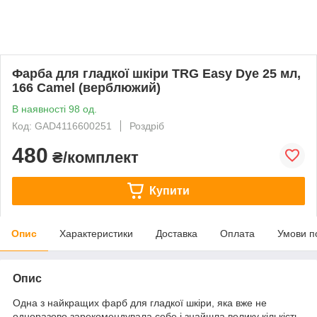
Фарба для гладкої шкіри TRG Easy Dye 25 мл,
166 Camel (верблюжий)
В наявності 98 од.
Код: GAD4116600251
Роздріб
480
₴/комплект
Купити
Опис
Характеристики
Доставка
Оплата
Умови п
Опис
Одна з найкращих фарб для гладкої шкіри, яка вже не
одноразово зарекомендувала себе і знайшла велику кількість