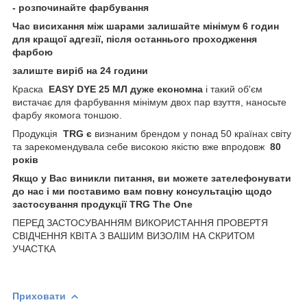
- розпочинайте фарбування
Час висихання між шарами залишайте мінімум 6 годин
для кращої адгезії, після останнього проходження
фарбою
залиште виріб на 24 години
Краска
EASY DYE 25 МЛ дуже економна
і такий об'єм
вистачає для фарбування мінімум двох пар взуття, наносьте
фарбу якомога тоншою.
Продукція
TRG є
визнаним брендом у понад 50 країнах світу
та зарекомендувала себе високою якістю вже впродовж
80
років
Якщо у Вас виникли питання, ви можете зателефонувати
до нас і ми поставимо вам повну консультацію щодо
застосування продукції TRG The One
ПЕРЕД ЗАСТОСУВАННЯМ ВИКОРИСТАННЯ ПРОВЕРТЯ
СВІДЧЕННЯ КВІТА З ВАШИМ ВИЗОЛІМ НА СКРИТОМ
УЧАСТКА
Приховати