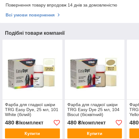
Повернення товару впродовж 14 днів за домовленістю
Всі умови повернення
Подібні товари компанії
Фарба для гладкої шкіри
Фарба для гладкої шкіри
Фарб
TRG Easy Dye, 25 мл, 101
TRG Easy Dye 25 мл, 104
TRG 
White (білий)
Biscut (бісквітний)
Yell
480
480
480
₴/комплект
₴/комплект
Купити
Купити