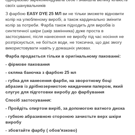
своїх шанувальників
З фарбою
EASY DYE 25 МЛ
ви не тільки зможете відновити
колір на улюбленому виробі, а також кардинально змінити
колір за потреби. Фарба також підходить для виробів із
синтетичної шкіри (шкір замінника) дуже проста в
застосуванні, після нанесення не виробу під час носіння не
розтріскується, не боїться води, не токсична, що дає змогу
використовувати навіть у домашніх умовах.
Фарба продається тільки в оригінальному пакованні:
- фірмове паковання
- скляна баночка з фарбою 25 мл
- губка для нанесення фарби, на зворотному боці
абразив із дрібнозернистою наждачним папером, який
слугує для підготовки виробу до фарбування
Спосіб застосування:
- Пройдіть спиртом виріб, за допомогою ватного диска
- губкою абразивною стороною зачистьте верх шкіри
виробу
- збовтайте фарбу ( обов'язково)