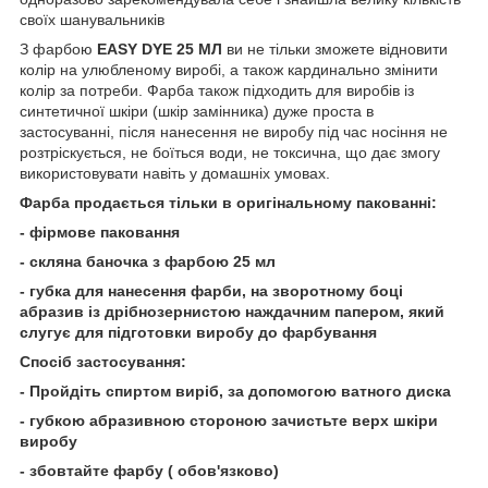
своїх шанувальників
З фарбою
EASY DYE 25 МЛ
ви не тільки зможете відновити
колір на улюбленому виробі, а також кардинально змінити
колір за потреби. Фарба також підходить для виробів із
синтетичної шкіри (шкір замінника) дуже проста в
застосуванні, після нанесення не виробу під час носіння не
розтріскується, не боїться води, не токсична, що дає змогу
використовувати навіть у домашніх умовах.
Фарба продається тільки в оригінальному пакованні:
- фірмове паковання
- скляна баночка з фарбою 25 мл
- губка для нанесення фарби, на зворотному боці
абразив із дрібнозернистою наждачним папером, який
слугує для підготовки виробу до фарбування
Спосіб застосування:
- Пройдіть спиртом виріб, за допомогою ватного диска
- губкою абразивною стороною зачистьте верх шкіри
виробу
- збовтайте фарбу ( обов'язково)