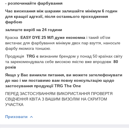
- розпочинайте фарбування
Час висихання між шарами залишайте мінімум 6 годин
для кращої адгезії, після останнього проходження
фарбою
залиште виріб на 24 години
Краска
EASY DYE 25 МЛ дуже економна
і такий об'єм
вистачає для фарбування мінімум двох пар взуття, наносьте
фарбу якомога тоншою.
Продукція
TRG є
визнаним брендом у понад 50 країнах світу
та зарекомендувала себе високою якістю вже впродовж
80
років
Якщо у Вас виникли питання, ви можете зателефонувати
до нас і ми поставимо вам повну консультацію щодо
застосування продукції TRG The One
ПЕРЕД ЗАСТОСУВАННЯМ ВИКОРИСТАННЯ ПРОВЕРТЯ
СВІДЧЕННЯ КВІТА З ВАШИМ ВИЗОЛІМ НА СКРИТОМ
УЧАСТКА
Приховати