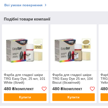
Всі умови повернення
Подібні товари компанії
Фарба для гладкої шкіри
Фарба для гладкої шкіри
Фарб
TRG Easy Dye, 25 мл, 101
TRG Easy Dye 25 мл, 104
TRG 
White (білий)
Biscut (бісквітний)
Yell
480
480
480
₴/комплект
₴/комплект
Купити
Купити