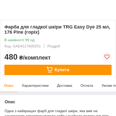
Фарба для гладкої шкіри TRG Easy Dye 25 мл,
176 Pine (горіх)
В наявності 99 од.
Код: GAD4117600251
Роздріб
480
₴/комплект
Купити
Опис
Характеристики
Доставка
Оплата
Умови п
Опис
Одна з найкращих фарб для гладкої шкіри, яка вже не
одноразово зарекомендувала себе і знайшла велику кількість