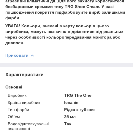
агресивні кліматичні дії. Для його захисту користуйтеся
безбарвними кремами типу TRG Shoe Cream. У разі
пошкодження покриття підфарбовуйте виріб залишками
фарби.
УВАГА! Кольори, внесені в карту кольорів цього
виробника, можуть незначно відрізнятися від реальних
через особливості кольоропередавання монітора або
дисплея.
Приховати
Характеристики
Основні
Виробник
TRG The One
Країна виробник
Іспанія
Тип фарби
Рідка з губкою
Об`єм
25 мл
Водовідштовхувальні
Так
властивості