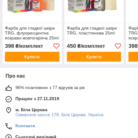
Фарба для гладкої шкіри
Фарба для гладкої шкіри
Фарб
TRG, флуоресцентна
TRG, пласттинова 25ml
TRG
яскраво-жовтогаряча 25ml
яскр
398
450
398
₴/комплект
₴/комплект
Купити
Купити
Про нас
96% позитивних з 77 відгуків за рік
Працює з 27.11.2019
м. Біла Церква
Сквирское шоссе 178, Біла Церква, Україна
Контакти
Сьогодні вихідний