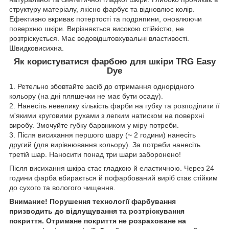
структуру матеріалу, якісно фарбує та відновлює колір.
Ефективно вкриває потертості та подряпини, оновлюючи
поверхню шкіри. Вирізняється високою стійкістю, не
розтріскується. Має водовідштовхувальні властивості.
Швидковисихна.
Як користуватися фарбою для шкіри TRG Easy
Dye
1. Ретельно збовтайте засіб до отримання однорідного
кольору (на дні пляшечки не має бути осаду).
2. Нанесіть невелику кількість фарби на губку та розподілити її
м'якими круговими рухами з легким натиском на поверхні
виробу. Змочуйте губку барвником у міру потреби.
3. Після висихання першого шару (~ 2 години) нанесіть
другий (для вирівнювання кольору). За потреби нанесіть
третій шар. Наносити понад три шари заборонено!
Після висихання шкіра стає гладкою й еластичною. Через 24
години фарба вбирається й пофарбований виріб стає стійким
до сухого та вологого чищення.
Внимание! Порушення технології фарбування
призводить до відлущування та розтріскування
покриття. Отримане покриття не розраховане на