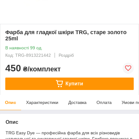
Фарба для гладкої шкіри TRG, старе золото
25ml
В наявності 99 од.
Код: TRG-8913221442
Роздріб
450
₴/комплект
Купити
Опис
Характеристики
Доставка
Оплата
Умови п
Опис
TRG Easy Dye — професійна фарба для всіх різновидів
натуральної та синтетичної гладкої шкіри. Глибоко проникає в