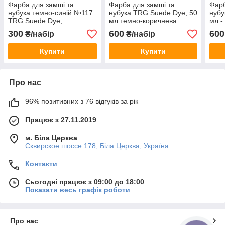
Фарба для замші та
Фарба для замші та
Фарб
нубука темно-синій №117
нубука TRG Suede Dye, 50
нубу
TRG Suede Dye,
мл темно-коричнева
мл -
300
600
600
₴/набір
₴/набір
Купити
Купити
Про нас
96% позитивних з 76 відгуків за рік
Працює з 27.11.2019
м. Біла Церква
Сквирское шоссе 178, Біла Церква, Україна
Контакти
Сьогодні працює з 09:00 до 18:00
Показати весь графік роботи
Про нас