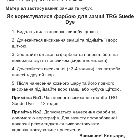
Матеріал застосування:
замша та нубук.
Як користуватися фарбою для замші TRG Suede
Dye
Видаліть пил із поверхні виробу щіткою
Дочекайтеся висихання замші та підніміть її ворс
щіткою.
Збовтайте флакон із фарбою та нанесіть його на
поверхню взуття пензликом (сиде в комплекті).
Дочекайтеся висихання (~3-4 години) і за потреби
нанесіть другий шар.
Після нанесення кожного шару та його повного
висихання підіймайте ворс замші або нубука щіткою.
Примітка No1.
Час повного висихання фарби TRG
Suede Dye — 12 годин.
Примітка No2.
Допускається нанесення фарби за
допомогою аерографа. Для захисту пофарбованої
поверхні рекомендується використовувати
водовідштовхувальне просочення
Внимание! Кольори,