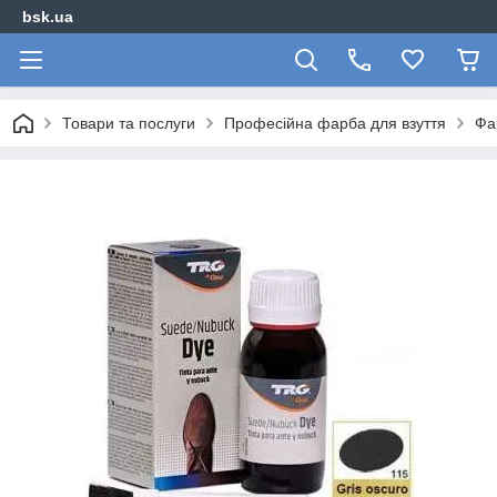
bsk.ua
Товари та послуги
Професійна фарба для взуття
Фа