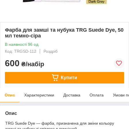
Фарба для замші та нубука TRG Suede Dye, 50
мл темно-сіра
В наявності 96 од.
Код: TRGSD-112
Роздріб
600
₴/набір
Купити
Опис
Характеристики
Доставка
Оплата
Умови п
Опис
TRG Suede Dye — фарба, призначена для зміни кольору
замші та нубуку зі світлого в темніший.