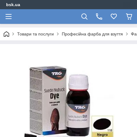
bsk.ua
Товари та послуги
Професійна фарба для взуття
Фа