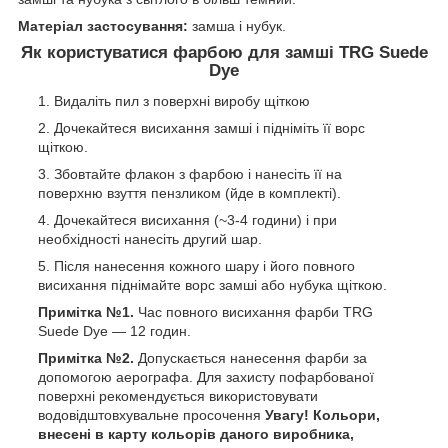
Матеріал застосування:
замша і нубук.
Як користуватися фарбою для замші TRG Suede
Dye
Видаліть пил з поверхні виробу щіткою
Дочекайтеся висихання замші і підніміть її ворс
щіткою.
Збовтайте флакон з фарбою і нанесіть її на
поверхню взуття пензликом (йде в комплекті).
Дочекайтеся висихання (~3-4 години) і при
необхідності нанесіть другий шар.
Після нанесення кожного шару і його повного
висихання піднімайте ворс замші або нубука щіткою.
Примітка №1.
Час повного висихання фарби TRG
Suede Dye — 12 годин.
Примітка №2.
Допускається нанесення фарби за
допомогою аерографа. Для захисту пофарбованої
поверхні рекомендується використовувати
водовідштовхувальне просочення
Увагу! Кольори,
внесені в карту кольорів даного виробника,