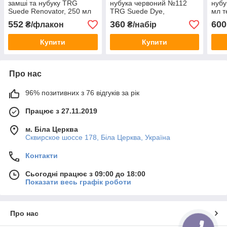
замші та нубуку TRG
нубука червоний №112
нубу
Suede Renovator, 250 мл
TRG Suede Dye,
мл т
чорний #118
552
360
600
₴/флакон
₴/набір
Купити
Купити
Про нас
96% позитивних з 76 відгуків за рік
Працює з 27.11.2019
м. Біла Церква
Сквирское шоссе 178, Біла Церква, Україна
Контакти
Сьогодні працює з 09:00 до 18:00
Показати весь графік роботи
Про нас