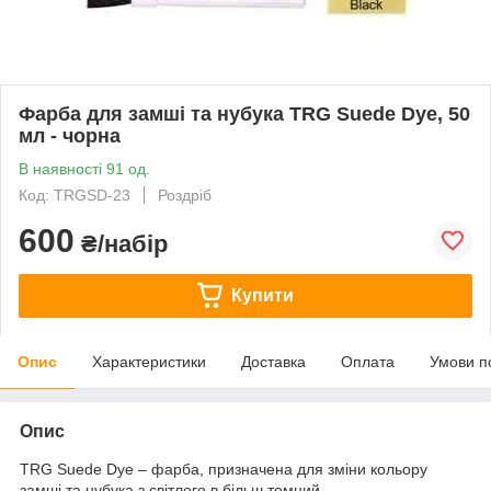
Фарба для замші та нубука TRG Suede Dye, 50
мл - чорна
В наявності 91 од.
Код: TRGSD-23
Роздріб
600
₴/набір
Купити
Опис
Характеристики
Доставка
Оплата
Умови п
Опис
TRG Suede Dye – фарба, призначена для зміни кольору
замші та нубука з світлого в більш темний.