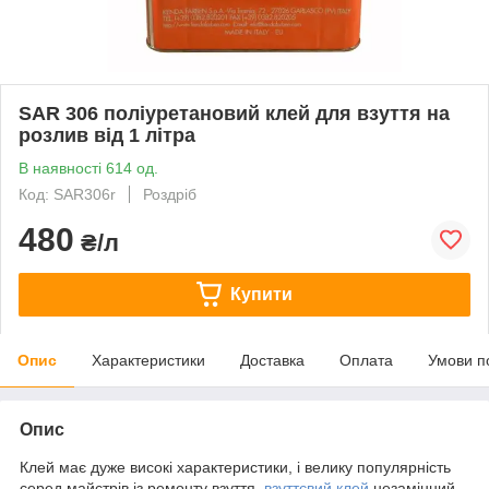
SAR 306 поліуретановий клей для взуття на
розлив від 1 літра
В наявності 614 од.
Код: SAR306r
Роздріб
480
₴/л
Купити
Опис
Характеристики
Доставка
Оплата
Умови п
Опис
Клей має дуже високі характеристики, і велику популярність
серед майстрів із ремонту взуття,
взуттєвий клей
незамінний