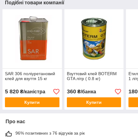
Подібні товари компанії
SAR 306 поліуретановий
Взуттєвий клей BOTERM
Етил
клей для взуття 15 кг
GTA літр ( 0.8 кг)
1 лі
5 820
360
180
₴/каністра
₴/банка
Купити
Купити
Про нас
96% позитивних з 76 відгуків за рік