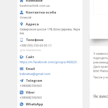
bashmachnik.com.ua
Олексій
Сквирское шоссе 178, Біла Церква, Укра
їна
+380 (95) 255-65-05
1
для замовлень
У наявнос
підходять
https://m.facebook.com/groups/450223289123148/?ref=group_browse
рекоменду
Далі крап
BSK Plati
bsknetua@gmail.com
Також у н
+380682556565
Як вик
+380682556565