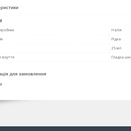
еристики
І
виробник
Італія
би
Рідка
25 мл
л взуття
Гладка шк
ація для замовлення
 ₴