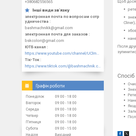
Щоб досяг
+380682556565
рете
электронная почта по вопросам сотр
знеж
удничества
Cliner);
bashmachnikk@gmail.com
збов
электронная почта для заказов
нане
bskcolorr@gmail.com
Після дру
ЮТБ канал
зупинитис
https://www.youtube.com/channel/UClmpExjfqH65_PkVWCmgPbQ
Тік-Ток
https://www.tiktok.com/@bashmachnik.com.ua
Спосіб
Очис
Графік роботи
Знеж
Рет
Понеділок
09:00
18:00
Нан
Вівторок
09:00
18:00
Якщо
Середа
09:00
18:00
Зали
Четвер
09:00
18:00
Післ
Пʼятниця
09:00
18:00
Субота
09:00
15:00
Неділя
Вихідний