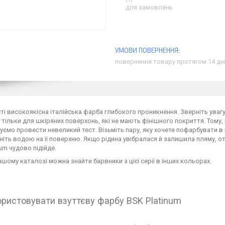
для замовлень
повернення товару протягом 14 дн
ті високоякісна італійська фарба глибокого проникнення. Зверніть увагу,
 тільки для шкіряних поверхонь, які не мають фінішного покриття. Тому,
ємо провести невеликий тест. Візьміть пару, яку хочете пофарбувати в 
ніть водою на її поверхню. Якщо рідина увібралася й залишила пляму, от
num чудово підійде.
ашому каталозі можна знайти барвники з цієї серії в інших кольорах.
ористовувати взуттєву фарбу BSK Platinum