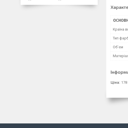
Характ
ОСНОВН
Країна 
Тип фар
Об`єм
Матеріа
Інформ
Ціна:
178