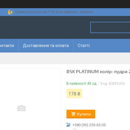
Сквирское шоссе 178, Біла Церква, Україна
онтакти
Доставлення та оплата
Статті
BSK PLATINUM колір: пудра 
В наявності 49 од.
Код:
BSKPL066
178 ₴
Купити
+380 (95) 255-65-05
1