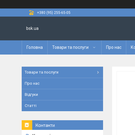
+380 (95) 255-65-05
bsk.ua
Головна
Товари та послуги
Про нас
К
Товари та послуги
Про нас
Відгуки
Статті
Контакти