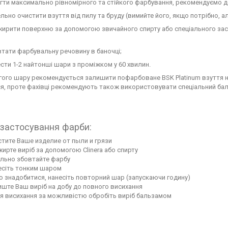
ти максимально рівномірного та стійкого фарбування, рекомендуємо д
льно очистити взуття від пилу та бруду (вимийте його, якщо потрібно, а
ирити поверхню за допомогою звичайного спирту або спеціального засо
тати фарбувальну речовину в баночці;
сти 1-2 найтонші шари з проміжком у 60 хвилин.
гого шару рекомендується залишити пофарбоване BSK Platinum взуття на
я, проте фахівці рекомендують також використовувати спеціальний бал
 застосування фарби:
тите Ваше изделие от пыли и грязи
ирте виріб за допомогою Clinera або спирту
ельно збовтайте фарбу
есіть тонким шаром
 знадобитися, нанесіть повторний шар (запускаючи годину)
ште Ваш виріб на добу до повного висихання
я висихання за можливістю обробіть виріб бальзамом