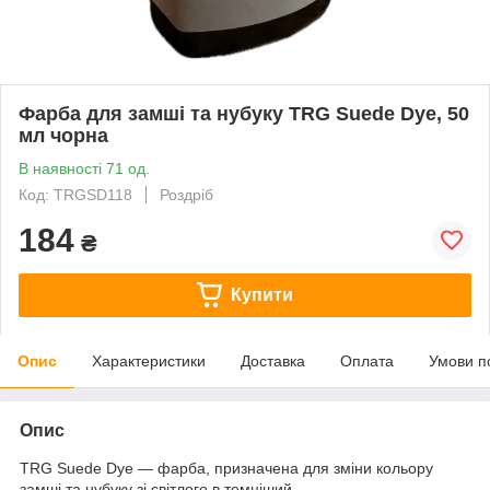
Фарба для замші та нубуку TRG Suede Dye, 50
мл чорна
В наявності 71 од.
Код: TRGSD118
Роздріб
184
₴
Купити
Опис
Характеристики
Доставка
Оплата
Умови п
Опис
TRG Suede Dye — фарба, призначена для зміни кольору
замші та нубуку зі світлого в темніший.