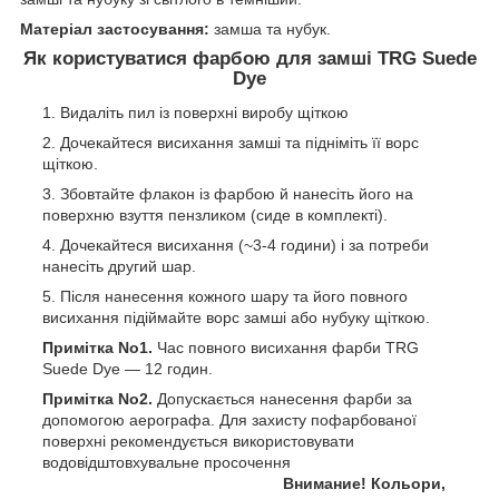
Матеріал застосування:
замша та нубук.
Як користуватися фарбою для замші TRG Suede
Dye
Видаліть пил із поверхні виробу щіткою
Дочекайтеся висихання замші та підніміть її ворс
щіткою.
Збовтайте флакон із фарбою й нанесіть його на
поверхню взуття пензликом (сиде в комплекті).
Дочекайтеся висихання (~3-4 години) і за потреби
нанесіть другий шар.
Після нанесення кожного шару та його повного
висихання підіймайте ворс замші або нубуку щіткою.
Примітка No1.
Час повного висихання фарби TRG
Suede Dye — 12 годин.
Примітка No2.
Допускається нанесення фарби за
допомогою аерографа. Для захисту пофарбованої
поверхні рекомендується використовувати
водовідштовхувальне просочення
Внимание! Кольори,