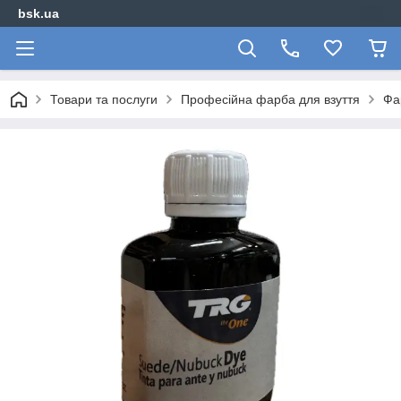
bsk.ua
Товари та послуги
Професійна фарба для взуття
Фа