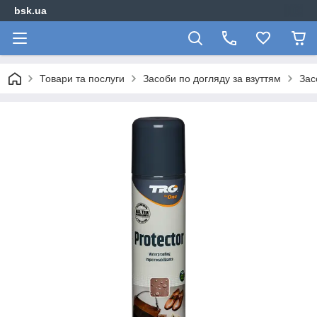
bsk.ua
Товари та послуги
Засоби по догляду за взуттям
Зас