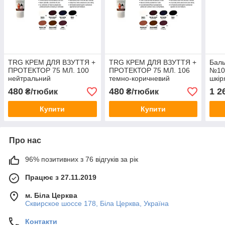
TRG КРЕМ ДЛЯ ВЗУТТЯ +
TRG КРЕМ ДЛЯ ВЗУТТЯ +
Баль
ПРОТЕКТОР 75 МЛ. 100
ПРОТЕКТОР 75 МЛ. 106
№100
нейтральний
темно-коричневий
шкір
Leat
480
480
1 2
₴/тюбик
₴/тюбик
Купити
Купити
Про нас
96% позитивних з 76 відгуків за рік
Працює з 27.11.2019
м. Біла Церква
Сквирское шоссе 178, Біла Церква, Україна
Контакти