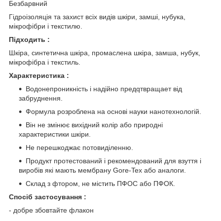
Безбарвний
Гідроізоляція та захист всіх видів шкіри, замші, нубука,
мікрофібри і текстилю.
Підходить :
Шкіра, синтетична шкіра, промаслена шкіра, замша, нубук,
мікрофібра і текстиль.
Характеристика :
Водонепроникність і надійно предqтвращает від
забруднення.
Формула розроблена на основі науки нанотехнологій.
Він не змінює вихідний колір або природні
характеристики шкіри.
Не перешкоджає потовиділенню.
Продукт протестований і рекомендований для взуття і
виробів які мають мембрану Gore-Tex або аналоги.
Склад з фтором, не містить ПФОС або ПФОК.
Спосіб застосування :
- добре збовтайте флакон