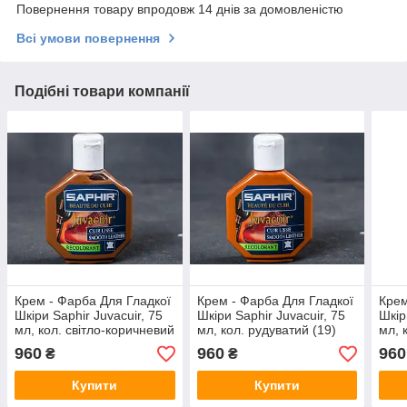
Повернення товару впродовж 14 днів за домовленістю
Всі умови повернення
Подібні товари компанії
Крем - Фарба Для Гладкої
Крем - Фарба Для Гладкої
Крем
Шкіри Saphir Juvacuir, 75
Шкіри Saphir Juvacuir, 75
Шкір
мл, кол. світло-коричневий
мл, кол. рудуватий (19)
мл, 
(03)
960
960
960
₴
₴
Купити
Купити