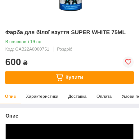
Фарба для білої взуття SUPER WHITE 75ML
В наявності 19 од.
Код: GAB22A0000751
Роздріб
600
₴
Купити
Опис
Характеристики
Доставка
Оплата
Умови п
Опис