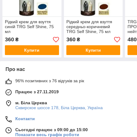
Рідкий крем для взуття
Рідкий крем для взуття
TRG
синій TRG Self Shine, 75
середньо-коричневий
ПРО
мл
TRG Self Shine, 75 мл
ней
360
360
480
₴
₴
Купити
Купити
Про нас
96% позитивних з 76 відгуків за рік
Працює з 27.11.2019
м. Біла Церква
Сквирское шоссе 178, Біла Церква, Україна
Контакти
Сьогодні працює з 09:00 до 15:00
Показати весь графік роботи