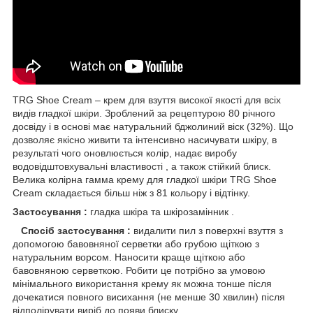
TRG Shoe Cream – крем для взуття високої якості для всіх
видів гладкої шкіри. Зроблений за рецептурою 80 річного
досвіду і в основі має натуральний бджолиний віск (32%). Що
дозволяє якісно живити та інтенсивно насичувати шкіру, в
результаті чого оновлюється колір, надає виробу
водовідштовхувальні властивості , а також стійкий блиск.
Велика колірна гамма крему для гладкої шкіри TRG Shoe
Cream складається більш ніж з 81 кольору і відтінку.
Застосування :
гладка шкіра та шкірозамінник .
Спосіб застосування :
видалити пил з поверхні взуття з
допомогою бавовняної серветки або грубою щіткою з
натуральним ворсом. Наносити краще щіткою або
бавовняною серветкою. Робити це потрібно за умовою
мінімального використання крему як можна тонше після
дочекатися повного висихання (не менше 30 хвилин) після
відполірувати виріб до появи блиску .