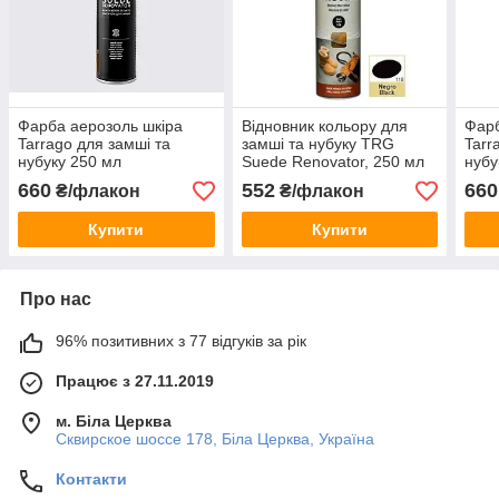
Фарба аерозоль шкіра
Відновник кольору для
Фарб
Tarrago для замші та
замші та нубуку TRG
Tarr
нубуку 250 мл
Suede Renovator, 250 мл
нубу
чорний #118
660
552
660
₴/флакон
₴/флакон
Купити
Купити
Про нас
96% позитивних з 77 відгуків за рік
Працює з 27.11.2019
м. Біла Церква
Сквирское шоссе 178, Біла Церква, Україна
Контакти