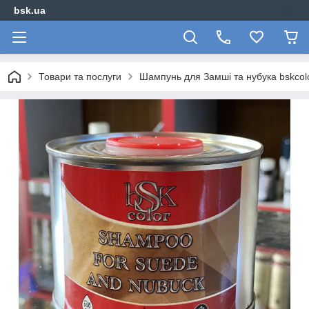
bsk.ua
Товари та послуги
Шампунь для Замші та нубука bskcol